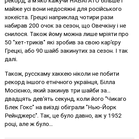
рекорд, а мʼяко кажучи НАБАГАТО більше і
майже усі вони недосяжні для російського
хокеїста. Грецкі наприклад чотири рази
набирав 200 очок за сезон, що Овечкіну і не
снилося. Також йому можна лише мріяти про
50 "хет-триків" які зробив за свою карʼєру
Грецкі, або 90 шайб закинутих за сезон. І так
далі.
Також, русскаму хаккею ніколи не побити
рекорд іншого етнічного українця, Білла
Мосієнко, який закинув три шайби за…
двадцять девʼять секунд, коли його "Чикаго
Блек Гокс" на виїзді обіграли "Нью-Йорк
Рейнджерс". Так, це було давно, аж у 1952
році, але ж було...