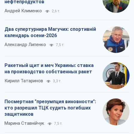
нефтепродуктов
Андрей Клименко
2,6 т.
Два супертурнира Магучих: спортивній
календарь осени-2026
Александр Липенко
7,5 т.
Ракетный щит и меч Украины: ставка
на производство собственных ракет
Кирилл Татаринов
3,3 т.
Посмертная "презумпция виновности":
кто разрешил ТЦК судить погибших
защитников
Марина Ставнійчук
7,5 т.