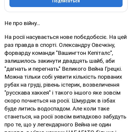
Подписаться
Не про війну…
На росії насувається нове побєдобєсіє. На цей
раз правда в спорті. Олександру Овєчкіну,
форварду команди "Вашингтон Кепіталс",
залишилось закинути двадцять шайб, аби
"дагнать и перегнать" Великого Вейна Грецкі.
Можна тільки собі уявити кількість порваних
рубах на груді, рівень істерик, возвеличення
"русскава хаккея" і такого іншого яке зовсім
скоро почнеться на росії. Шмурдяк в ізбах
буде литись водоспадом. Але коли таке
станеться, на росії зовсім випадково забудуть
про те, що у легендарного Вейна не один