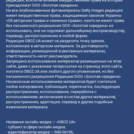
редакции, исключительные имущественные права на которые
принадлежат ООО «Золотая середина».
На все опубликованные фотоматериалы Getty Images редакция
имеет имущественные права, защищаемые законом Украины
«Об авторских правах и смежных правах», никто не имеет права
без письменного разрешения ООО «Золотая середина» их
использовать, они не подлежат дальнейшему воспроизводству,
переводу, распространению в любой форме.
Редакция OBOZ.UA может не разделять точку зрения,
изложенную в авторском материале. За достоверность
информации, размещенной в рекламных материалах,
ответственность несет рекламодатель.
Запрещено использование материалов размещенных на этом
сайте, даже с указанием гиперссылки на страницу этого сайта,
логотипа OBOZ.UA или любого другого упоминания, но без
письменного разрешения Редакции/ООО «Золотая середина»
Незаконным использованием материалов будет считаться:
любое копирование, публикация, перепечатка, последующее
распространение, использование, переработка с
использованием, включением в состав других материалов,
распространение, адаптация, перевод и другие подобные
изменения материала.
Название онлайн медиа — «OBOZ.UA»
- субъект в сфере онлайн медиа;
- идентификатор медиа — R40-06156;