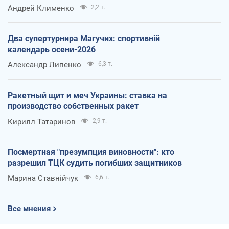
Андрей Клименко
2,2 т.
Два супертурнира Магучих: спортивній
календарь осени-2026
Александр Липенко
6,3 т.
Ракетный щит и меч Украины: ставка на
производство собственных ракет
Кирилл Татаринов
2,9 т.
Посмертная "презумпция виновности": кто
разрешил ТЦК судить погибших защитников
Марина Ставнійчук
6,6 т.
Все мнения