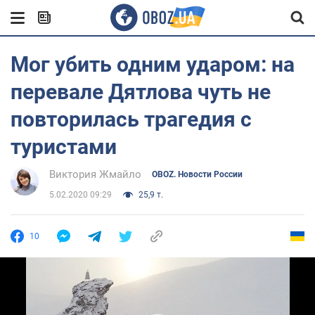
Мог убить одним ударом: на
перевале Дятлова чуть не
повторилась трагедия с
туристами
Виктория Жмайло
OBOZ. Новости России
5.02.2020 09:29
25,9 т.
10