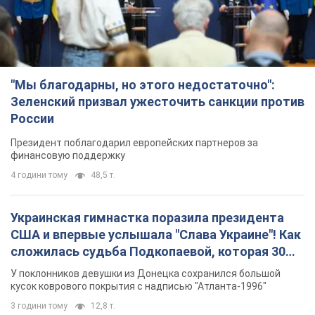
"Мы благодарны, но этого недостаточно":
Зеленский призвал ужесточить санкции против
России
Президент поблагодарил европейских партнеров за
финансовую поддержку
4 години тому
48,5 т.
Украинская гимнастка поразила президента
США и впервые услышала "Слава Украине"! Как
сложилась судьба Подкопаевой, которая 30
лет назад завоевала "золото" Олимпиады
У поклонников девушки из Донецка сохранился большой
кусок коврового покрытия с надписью "Атланта-1996"
3 години тому
12,8 т.