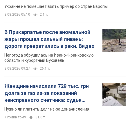
Украине не помешает взять пример со стран Европы
8.08.2026 05:10
2,1 т.
В Прикарпатье после аномальной
жары прошел сильный ливень:
дороги превратились в реки. Видео
Непогода обрушилась на Ивано-Франковскую
область и курортный Буковель
8.08.2026 09:27
26,1 т.
Женщине начислили 729 тыс. грн
долга за газ из-за показаний
неисправного счетчика: судья
вынес неожиданное решение
Нужно ли платить долг из-за доначисления
7 годин тому
31,0 т.