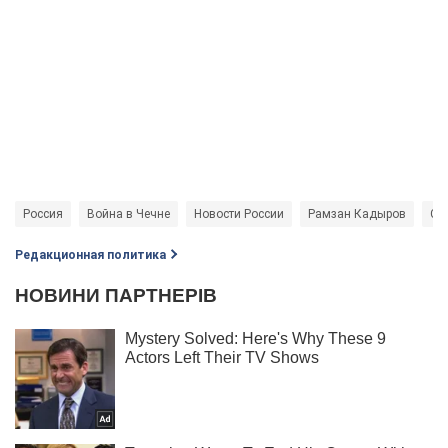
Россия
Война в Чечне
Новости России
Рамзан Кадыров
Ст
Редакционная политика