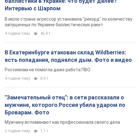
баллистики в Украине: что будет далее?
Интервью с Шарпом
В июле страна-агрессор установила "рекорд" по количеству
запущенных по Украине баллистических ракет
4 години тому
46,8 т.
В Екатеринбурге атакован склад Wildberries:
есть попадания, поднялся дым. Фото и видео
Россиянам не помогла даже работа ПВО
4 години тому
8,9 т.
"Замечательный отец": в сети рассказали о
мужчине, которого Россия убила ударом по
Броварам. Фото
Мужчину вспоминают как профессионала своего дела
2 години тому
1,1 т.