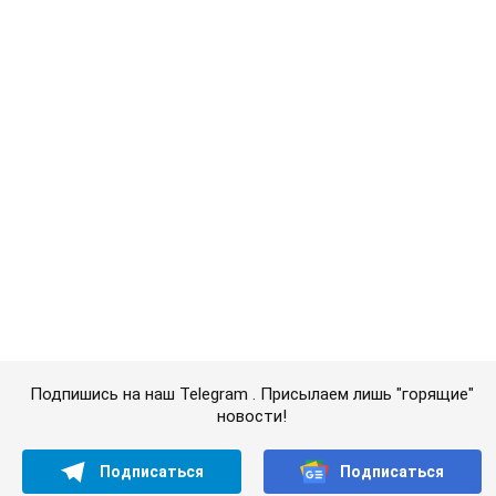
Подпишись на наш Telegram . Присылаем лишь "горящие"
новости!
Подписаться
Подписаться
(Архив) Политика
Зеленский объявил всенародный...
Важное