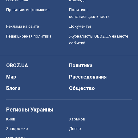
Регионы Украины
Киев
Харьков
Запорожье
Днепр
Черкассы
Спорт
Футбол
Баскетбол
Хоккей
Бокс
Формула-1
Моя школа
ГДЗ
Учебники
Онлайн уроки
ДПА
ЗНО
НМТ