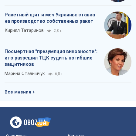
О компании
Команда
Правовая информация
Политика
конфиденциальности
Реклама на сайте
Документы
Редакционная политика
Журналисты OBOZ.UA на месте
событий
OBOZ.UA
Политика
Мир
Расследования
Блоги
Общество