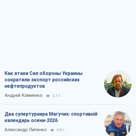
Два супертурнира Магучих: спортивній
календарь осени-2026
Александр Липенко
6,0 т.
Ракетный щит и меч Украины: ставка
на производство собственных ракет
Кирилл Татаринов
2,8 т.
Посмертная "презумпция виновности":
кто разрешил ТЦК судить погибших
защитников
Марина Ставнійчук
6,5 т.
Все мнения