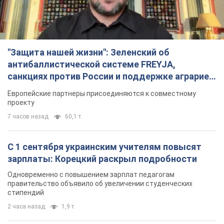
Одновременно с повышением зарплат педагогам
правительство объявило об увеличении студенческих
стипендий
2 часа назад
1,9 т.
«Нам они тоже нужны»: Трамп ответил на
просьбу Зеленского о передаче Украине ракет
для Patriot
Американские запасы отдельных видов боеприпасов
ограничены
2 часа назад
423