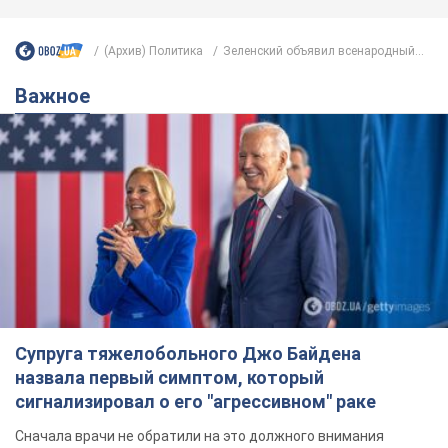
Супруга тяжелобольного Джо Байдена
назвала первый симптом, который
сигнализировал о его "агрессивном" раке
Сначала врачи не обратили на это должного внимания
6.08.2026 12:46
15,6 т.
Отпуск Леси Никитюк в Карпатах
обернулся скандалом: почему
ведущую несправедливо захейтили
Знаменитость вышла на прямую
коммуникацию в сети и расставила все точки
над "i"
9 часов назад
12,5 т.
"Динамо" с победы стартовало в
квалификации Лиги конференций.