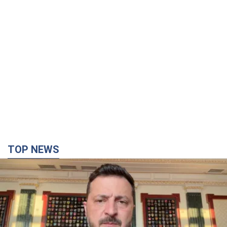
"Защита нашей жизни": Зеленский об
антибаллистической системе FREYJA,
санкциях против России и поддержке аграриев.
Видео
Европейские партнеры присоединяются к совместному
проекту
7 часов назад
60,1 т.
С 1 сентября украинским учителям повысят
зарплаты: Корецкий раскрыл подробности