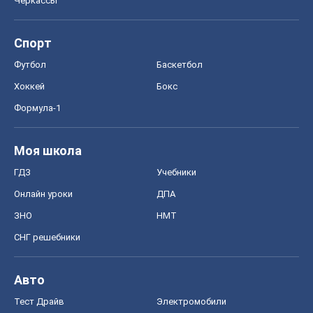
СНГ решебники
Авто
Тест Драйв
Электромобили
Акции
Сервис
Food Oboz
Рецепты
Напитки
Диеты
Экономика
Рынки и компании
Mакроэкономика
MedOboz