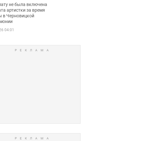
ько получала
лату не была включена
ца
та артистки за время
ы в Черновицкой
монии
26 04:01