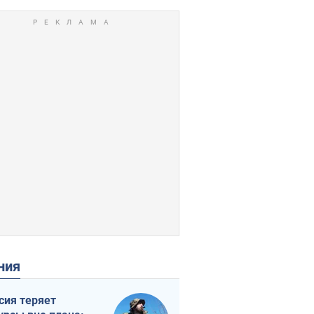
ения
сия теряет