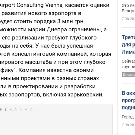
rport Consulting Vienna, касается оценки
Это пе
Белгр
 развития нового аэропорта в
7.08.20
удет стоить порядка 3 млн грн.
можности мэрии Днепра ограничены, а
Трет
 его реализации требуют глубокого
для 
ходы на себя. У нас была успешная
Лима
этой консалтинговой компанией, которая
крит
ирового масштаба и при этом глубоко
Сейчас
удал
групп
фику". Компания известна своими
Спецп
нными проектами в разных странах
али в проектировании и разработки
В ок
ых аэропортов, включая харьковский.
прог
подн
виде
Город,
7.08.20