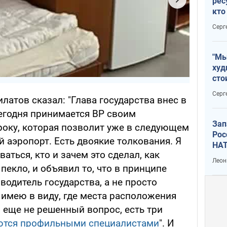
рес
кто
дик
Серг
"Мы
худ
сто
отч
Серг
латов сказал: "Глава государства внес в
рак
егодня принимается ВР своим
Зап
оку, которая позволит уже в следующем
Рос
й аэропорт. Есть двоякие толкования. Я
НАТ
аться, кто и зачем это сделал, как
Леон
пекло, и объявил то, что в принципе
одитель государства, а не просто
 имею в виду, где места расположения
о еще не решенный вопрос, есть три
ются профильными специалистами
". И