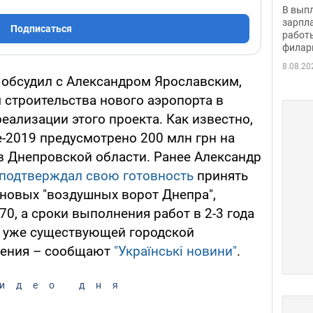
скол
В вып
певи
зарпла
Подписаться
работ
филар
8.08.20
обсудил с Александром Ярославским,
строительства нового аэропорта в
реализации этого проекта. Как известно,
-2019 предусмотрено 200 млн грн на
в Днепровской области. Ранее Александр
 подтверждал свою готовность
принять
 новых "воздушных ворот Днепра",
70, а сроки выполнения работ в 2-3 года
я уже существующей городской
щения – сообщают
"Українські новини"
.
идео дня