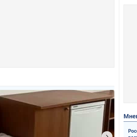
Мн
Рос