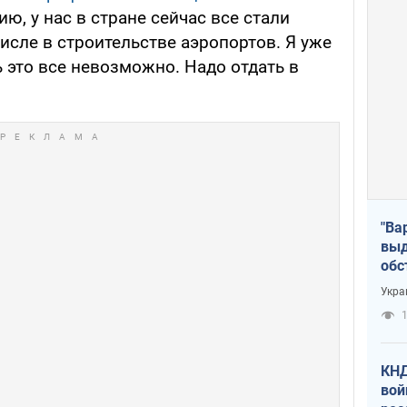
ию, у нас в стране сейчас все стали
числе в строительстве аэропортов. Я уже
ь это все невозможно. Надо отдать в
"Ва
выд
обс
дро
Укра
офи
1
КНД
вой