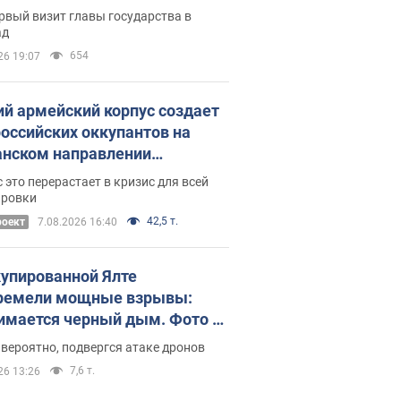
рвый визит главы государства в
ад
654
26 19:07
ий армейский корпус создает
российских оккупантов на
нском направлении
ический дискомфорт: как это
 это перерастает в кризис для всей
ось
ировки
42,5 т.
роект
7.08.2026 16:40
купированной Ялте
ремели мощные взрывы:
имается черный дым. Фото и
о
 вероятно, подвергся атаке дронов
7,6 т.
26 13:26