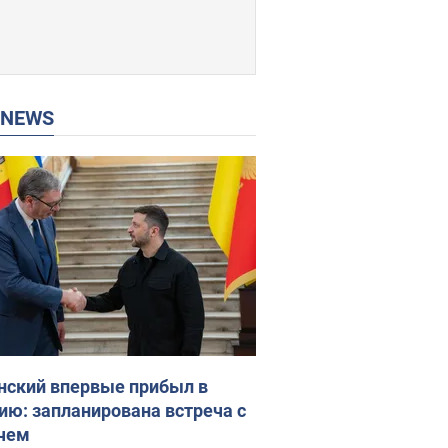
P NEWS
нский впервые прибыл в
ию: запланирована встреча с
чем