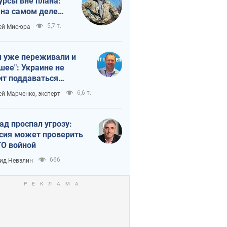
урсы вне плана:
 на самом деле
тует темп войны
5,7 т.
ей Мисюра
 уже переживали и
шее": Украине не
ит поддаваться
аянию из-за
6,6 т.
ей Марченко, эксперт
етного террора
ад проспал угрозу:
сия может проверить
О войной
666
ид Невзлин