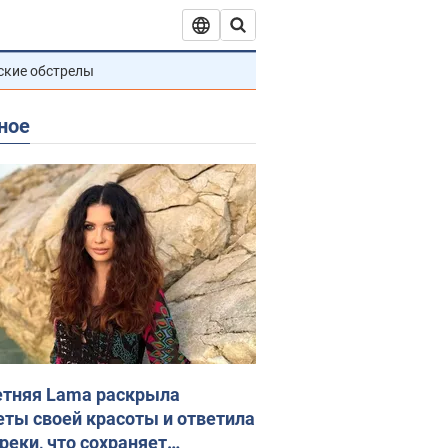
ские обстрелы
ное
етняя Lama раскрыла
еты своей красоты и ответила
реки, что сохраняет