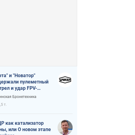
рта" и "Новатор"
ержали пулеметный
трел и удар FPV-
на, сохранив жизнь
инская Бронетехника
церу ВСУ
,5 т.
Р как катализатор
ны, или О новом этапе