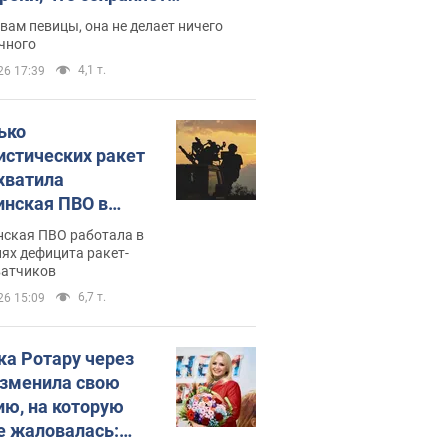
дость, ведь у нее нет детей
вам певицы, она не делает ничего
чного
4,1 т.
26 17:39
ько
истических ракет
хватила
инская ПВО в
: в Минобороны
нская ПВО работала в
али цифру
ях дефицита ракет-
ватчиков
6,7 т.
26 15:09
ка Ротару через
изменила свою
ию, на которую
е жаловалась: