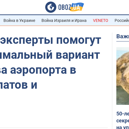
Война в Украине
Война Израиля и Ирана
VENETO
Россий
Важ
эксперты помогут
имальный вариант
а аэропорта в
латов и
50-л
секр
на уп