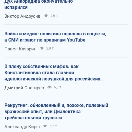
Дух Анкориджа окончательно
испарился
Виктор Андрусив
5,6 т.
Война и медиа: политика перешла в соцсети,
а СМИ играют по правилам YouTube
Павел Казарин
2,9 т.
В плену собственных мифов: как
Константиновка стала главной
идеологической ловушкой для российских
оккупантов
Дмитрий Снегирев
6,3 т.
Рекрутинг: обновленный и, похоже, полезный
вражеский опыт, или Диалектика
требовательной трусости
Александр Кирш
5,2 т.