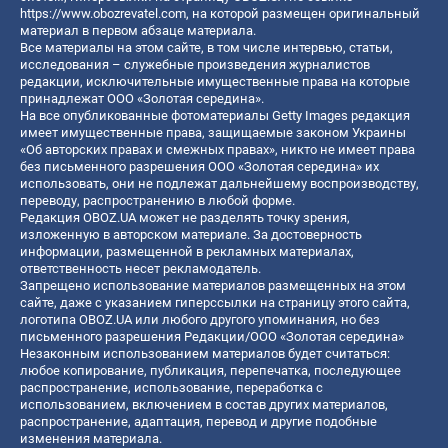
https://www.obozrevatel.com
, на которой размещен оригинальный
материал в первом абзаце материала.
Все материалы на этом сайте, в том числе интервью, статьи,
исследования – служебные произведения журналистов
редакции, исключительные имущественные права на которые
принадлежат ООО «Золотая середина».
На все опубликованные фотоматериалы Getty Images редакция
имеет имущественные права, защищаемые законом Украины
«Об авторских правах и смежных правах», никто не имеет права
без письменного разрешения ООО «Золотая середина» их
использовать, они не подлежат дальнейшему воспроизводству,
переводу, распространению в любой форме.
Редакция OBOZ.UA может не разделять точку зрения,
изложенную в авторском материале. За достоверность
информации, размещенной в рекламных материалах,
ответственность несет рекламодатель.
Запрещено использование материалов размещенных на этом
сайте, даже с указанием гиперссылки на страницу этого сайта,
логотипа OBOZ.UA или любого другого упоминания, но без
письменного разрешения Редакции/ООО «Золотая середина»
Незаконным использованием материалов будет считаться:
любое копирование, публикация, перепечатка, последующее
распространение, использование, переработка с
использованием, включением в состав других материалов,
распространение, адаптация, перевод и другие подобные
изменения материала.