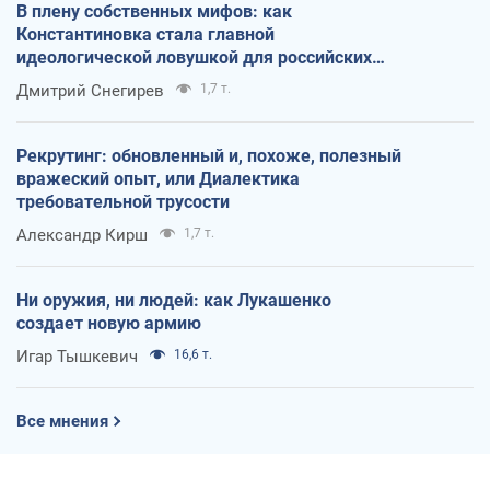
В плену собственных мифов: как
Константиновка стала главной
идеологической ловушкой для российских
оккупантов
Дмитрий Снегирев
1,7 т.
Рекрутинг: обновленный и, похоже, полезный
вражеский опыт, или Диалектика
требовательной трусости
Александр Кирш
1,7 т.
Ни оружия, ни людей: как Лукашенко
создает новую армию
Игар Тышкевич
16,6 т.
Все мнения