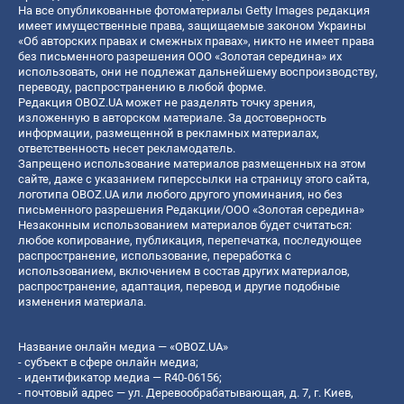
На все опубликованные фотоматериалы Getty Images редакция
имеет имущественные права, защищаемые законом Украины
«Об авторских правах и смежных правах», никто не имеет права
без письменного разрешения ООО «Золотая середина» их
использовать, они не подлежат дальнейшему воспроизводству,
переводу, распространению в любой форме.
Редакция OBOZ.UA может не разделять точку зрения,
изложенную в авторском материале. За достоверность
информации, размещенной в рекламных материалах,
ответственность несет рекламодатель.
Запрещено использование материалов размещенных на этом
сайте, даже с указанием гиперссылки на страницу этого сайта,
логотипа OBOZ.UA или любого другого упоминания, но без
письменного разрешения Редакции/ООО «Золотая середина»
Незаконным использованием материалов будет считаться:
любое копирование, публикация, перепечатка, последующее
распространение, использование, переработка с
использованием, включением в состав других материалов,
распространение, адаптация, перевод и другие подобные
изменения материала.
Название онлайн медиа — «OBOZ.UA»
- субъект в сфере онлайн медиа;
- идентификатор медиа — R40-06156;
- почтовый адрес — ул. Деревообрабатывающая, д. 7, г. Киев,