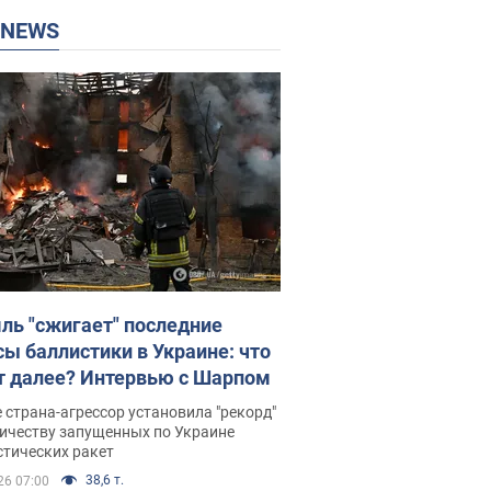
P NEWS
ль "сжигает" последние
сы баллистики в Украине: что
т далее? Интервью с Шарпом
 страна-агрессор установила "рекорд"
личеству запущенных по Украине
стических ракет
38,6 т.
26 07:00