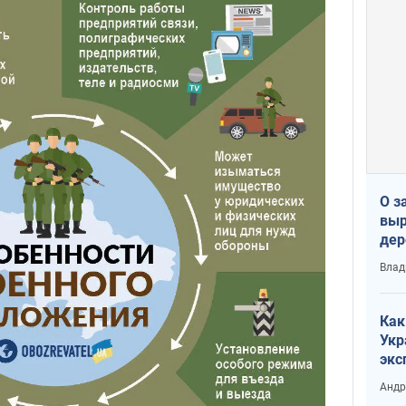
О з
выр
дер
что
Влад
Тер
Как
Укр
экс
неф
Андр