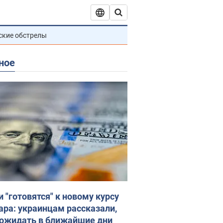
ские обстрелы
ное
и "готовятся" к новому курсу
ара: украинцам рассказали,
 ожидать в ближайшие дни