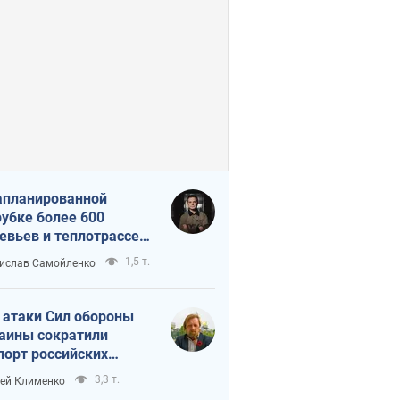
апланированной
убке более 600
евьев и теплотрассе:
 происходит на
1,5 т.
ислав Самойленко
емках в Киеве
 атаки Сил обороны
аины сократили
порт российских
тепродуктов
3,3 т.
ей Клименко