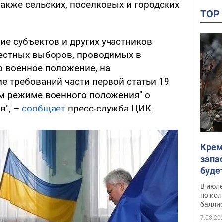
акже сельских, поселковых и городских
TO
ие субъектов и других участников
естных выборов, проводимых в
о военное положение, на
е требований части первой статьи 19
м режиме военного положения" о
в", –
сообщает
пресс-служба ЦИК.
Крем
запа
буде
В июле
по ко
балли
7.08.20