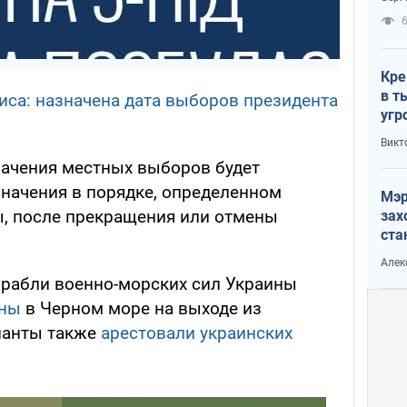
рак
Кре
в т
са: назначена дата выборов президента
угр
лог
Викт
значения местных выборов будет
значения в порядке, определенном
Мэр
, после прекращения или отмены
зах
ста
и н
Алек
рей
орабли военно-морских сил Украины
ены
в Черном море на выходе из
панты также
арестовали украинских