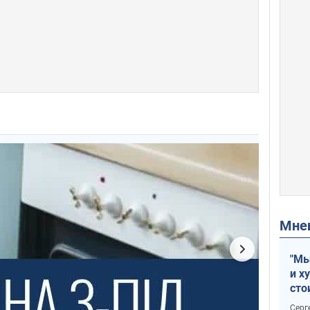
Мн
"Мы
и х
сто
отч
Серг