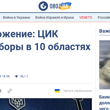
Война в Украине
Война Израиля и Ирана
VENETO
Россий
Важ
ожение: ЦИК
боры в 10 областях
8 18:58
46,1 т.
Читати українською
Банк
долл
чего