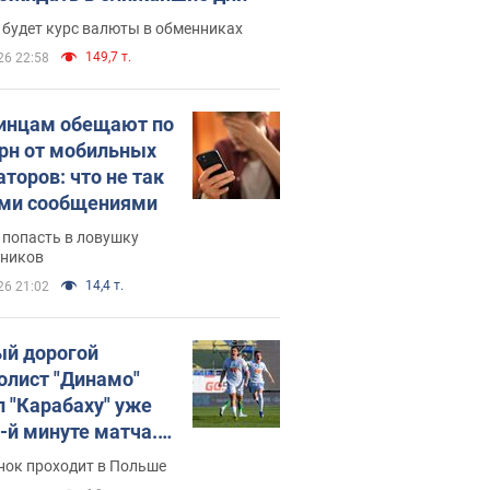
 будет курс валюты в обменниках
149,7 т.
26 22:58
инцам обещают по
грн от мобильных
аторов: что не так
ими сообщениями
 попасть в ловушку
ников
14,4 т.
26 21:02
й дорогой
олист "Динамо"
л "Карабаху" уже
0-й минуте матча.
о
нок проходит в Польше