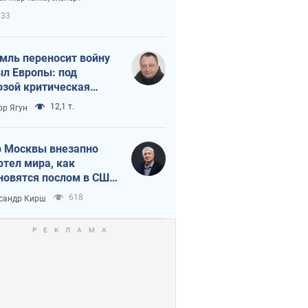
етного террора
633
мль переносит войну
ыл Европы: под
озой критическая
истика
12,1 т.
ор Ягун
 Москвы внезапно
отел мира, как
новятся послом в США
овые украинские топ-
618
сандр Кирш
тинги