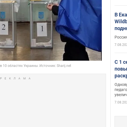
В Ек
Wildb
подн
Росси
7.08.20
С 1 
повы
раск
Однов
педаг
увелич
7.08.20