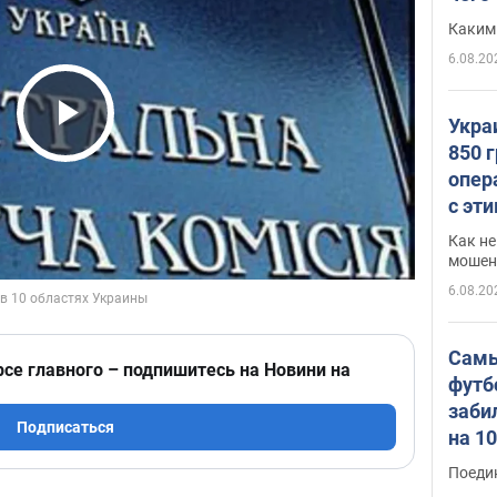
Каким
6.08.20
Укра
Play Video
850 
опер
с эт
Как не
мошен
6.08.20
Самы
рсе главного – подпишитесь на Новини на
футб
заби
Подписаться
на 1
Виде
Поеди