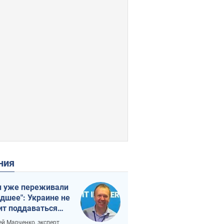
ения
 уже переживали
удшее": Украине не
ит поддаваться
аянию из-за
ей Марченко, эксперт