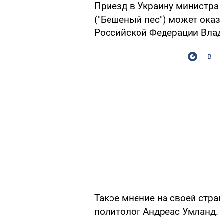
Приезд в Украину министр
("Бешеный пес") может ока
Российской Федерации Вла
В
Такое мнение на своей стр
политолог Андреас Умланд.