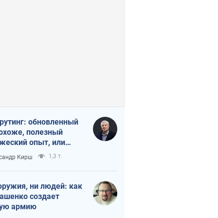
рутинг: обновленный
похоже, полезный
жеский опыт, или
лектика
1,3 т.
сандр Кирш
бовательной трусости
оружия, ни людей: как
ашенко создает
ую армию