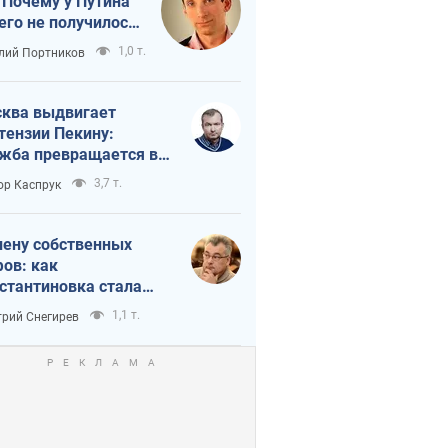
 Почему у Путина
его не получилось
краиной
1,0 т.
лий Портников
ква выдвигает
тензии Пекину:
жба превращается в
исимость России от
3,7 т.
ор Каспрук
ая
лену собственных
ов: как
стантиновка стала
вной идеологической
1,1 т.
рий Снегирев
ушкой для российских
упантов