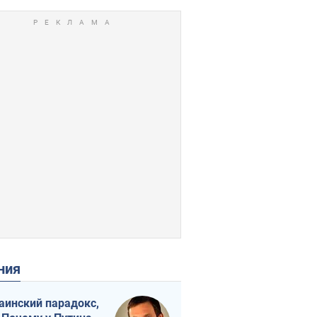
ения
аинский парадокс,