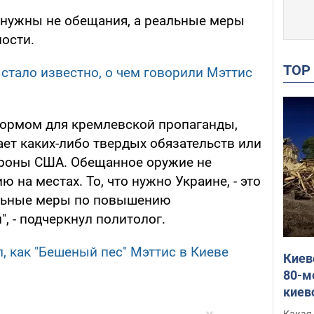
е нужны не обещания, а реальные меры
ости.
TO
 стало известно, о чем говорили Мэттис
кормом для кремлевской пропаганды,
ает каких-либо твердых обязательств или
ороны США. Обещанное оружие не
 на местах. То, что нужно Украине, - это
альные меры по повышению
, - подчеркнул политолог.
, как "Бешеный пес" Мэттис в Киеве
Киев
80-м
киев
оста
Какая 