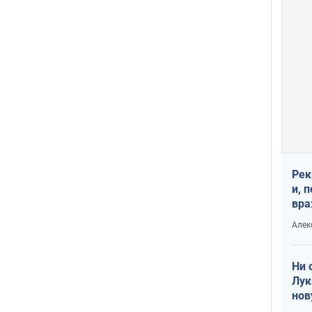
Рек
и, 
вра
Диа
Алек
тре
Ни 
Лук
нов