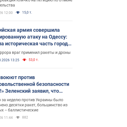
скреба "московского
тельства
ющего"
15,0 т.
26 12:00
ийская армия совершила
ированную атаку на Одессу:
ла историческая часть города,
 пострадавшие. Фото и видео
ррора враг применил ракеты и дроны
53,0 т.
8.2026 13:25
 воюют против
овольственной безопасности
!» Зеленский заявил, что
ийская армия вновь
о за неделю против Украины было
реляла порт в Одессе
ено десятки ракет, большинство из
ых – баллистические
882
26 11:44