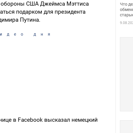
прин
а обороны США Джеймса Мэттиса
Что де
обме
обмен
заться подарком для президента
стары
таки
димира Путина.
9.08.20
идео дня
анице в Facebook высказал немецкий