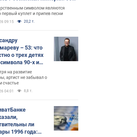
 не рассказывают в школе
арственным символом являются
 первый куплет и припев песни
20,2 т.
26 09:15
сандру
мареву – 53: что
стно о трех детях
-символа 90-х и
они выглядят
тря на развитие
ы, артист не забывал о
м счастье
8,8 т.
26 04:01
иватБанке
казали,
твительны ли
ары 1996 года: