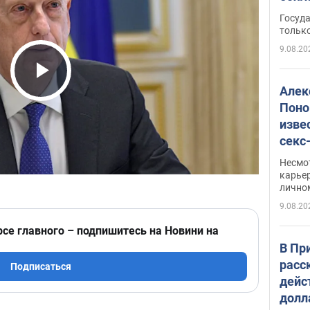
этом
Госуд
только
9.08.20
Play Video
Алек
Поно
изве
секс
как 
Несмо
карьер
лично
9.08.20
рсе главного – подпишитесь на Новини на
В Пр
расс
Подписаться
дейс
долл