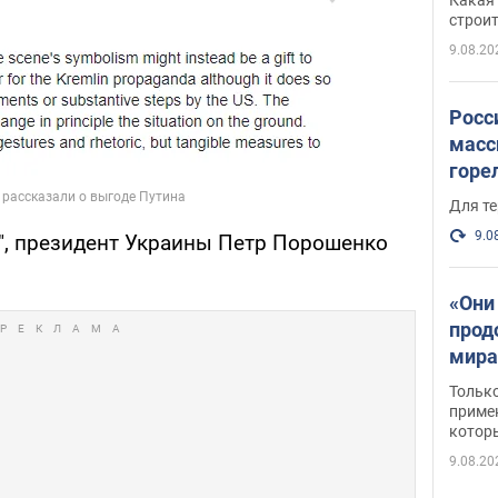
небо
строи
веру
9.08.20
Росс
масс
горе
есть
Для те
9.0
", президент Украины Петр Порошенко
«Они
прод
мира
росс
Тольк
обст
примен
котор
9.08.20