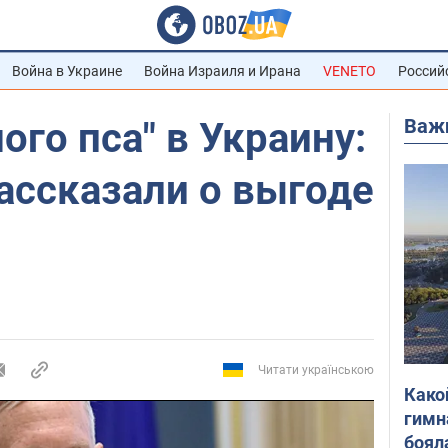
Война в Украине
Война Израиля и Ирана
VENETO
Россий
Важ
ого пса" в Украину:
ассказали о выгоде
Читати українською
Како
гимн
боял