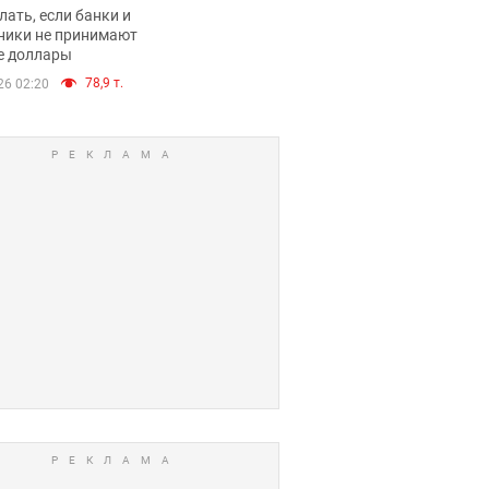
имают ли
лать, если банки и
нники и банки
ники не принимают
е доллары
е купюры
78,9 т.
26 02:20