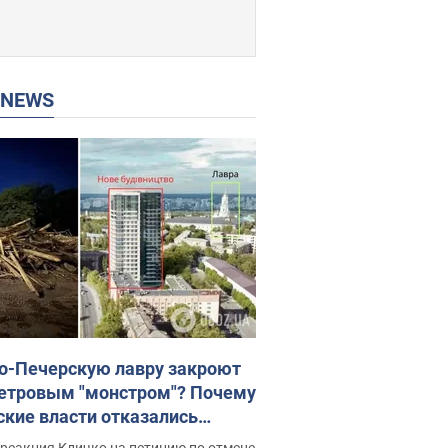
P NEWS
о-Печерскую лавру закроют
етровым "монстром"? Почему
ские власти отказались
новить строительство
реакция Кличко на петицию по отмене