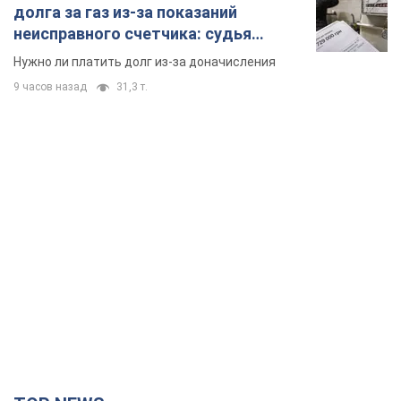
долга за газ из-за показаний
неисправного счетчика: судья
вынес неожиданное решение
Нужно ли платить долг из-за доначисления
9 часов назад
31,3 т.