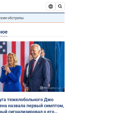
ские обстрелы
ное
уга тяжелобольного Джо
ена назвала первый симптом,
рый сигнализировал о его