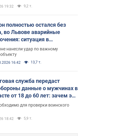
9,2 т.
26 19:32
он полностью остался без
а, во Львове аварийные
ючения: ситуация в
госистеме 6 августа
яне нанесли удар по важному
ообъекту
13,7 т.
8.2026 16:42
говая служба передаст
бороны данные о мужчинах в
сте от 18 до 60 лет: зачем это
о
еобходимо для проверки воинского
5,9 т.
26 18:42