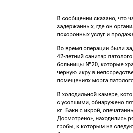
В сообщении сказано, что ч
задержанных, где он орган
похоронных услуг и продаже
Во время операции были за
42-летний санитар патолог
больницы №20, которые хр
черную икру в непосредстве
помещениях морга патолого
В холодильной камере, кото
с усопшими, обнаружено пя
кг. Баки с икрой, опечатан
Досмотрено», находились р
гробы, к которым на следу