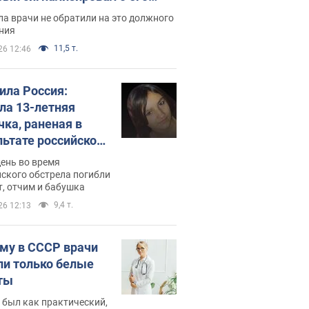
ессивном" раке
а врачи не обратили на это должного
ния
11,5 т.
26 12:46
била Россия:
ла 13-летняя
чка, раненая в
льтате российской
и на Сумскую
день во время
сть. Фото
ского обстрела погибли
т, отчим и бабушка
9,4 т.
26 12:13
му в СССР врачи
ли только белые
ты
 был как практический,