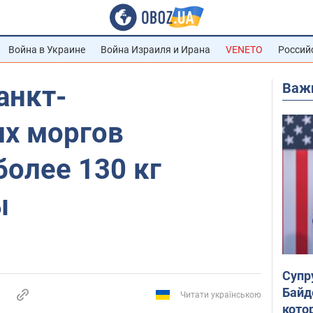
Война в Украине
Война Израиля и Ирана
VENETO
Россий
Важ
анкт-
их моргов
олее 130 кг
ы
Супр
Байд
Читати українською
кото