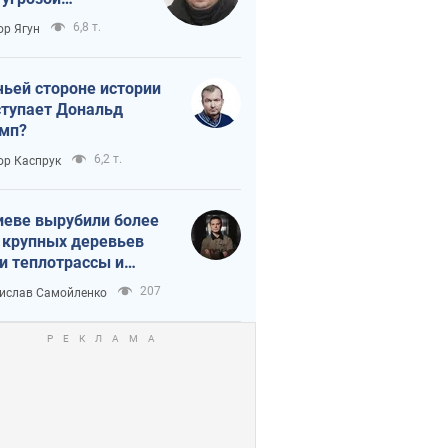
тическая
6,8 т.
ор Ягун
истика
чьей стороне истории
тупает Дональд
мп?
6,2 т.
ор Каспрук
иеве вырубили более
 крупных деревьев
и теплотрассы и
реки Генплану
207
ислав Самойленко