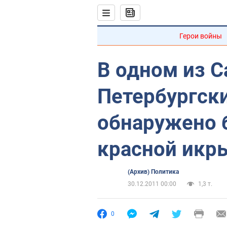
Герои войны
В одном из С
Петербургск
обнаружено б
красной икр
(Архив) Политика
30.12.2011 00:00
1,3 т.
0