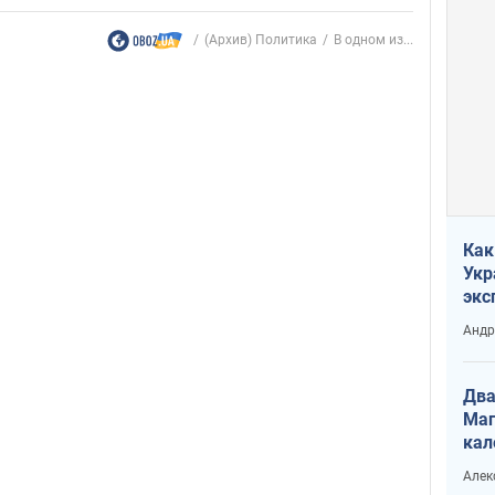
(Архив) Политика
В одном из...
Как
Укр
экс
неф
Андр
Два
Маг
кал
Алек