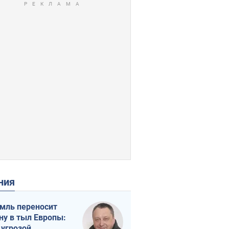
ения
мль переносит
ну в тыл Европы:
 угрозой