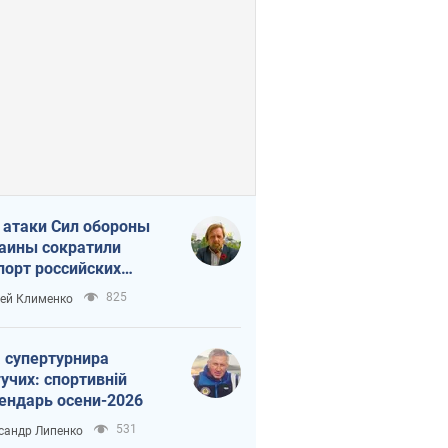
 атаки Сил обороны
аины сократили
порт российских
тепродуктов
825
ей Клименко
 супертурнира
учих: спортивній
ендарь осени-2026
531
сандр Липенко