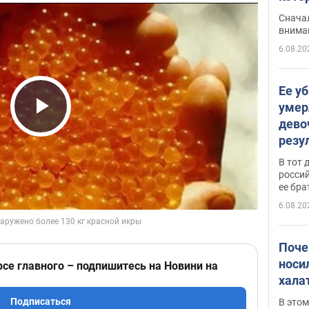
"агр
Сначал
внима
6.08.20
Ее у
умер
дево
Play Video
резу
атак
В тот 
обла
россий
ее бра
6.08.20
Поче
носи
рсе главного – подпишитесь на Новини на
хала
Подписаться
В этом