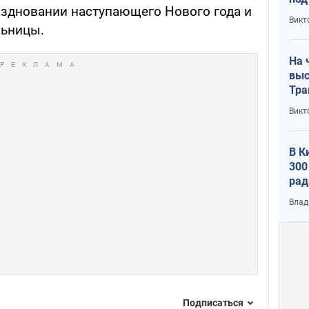
аздновании наступающего Нового года и
кри
Викт
лог
льницы.
На 
выс
Тра
Викт
В К
300
рад
воп
Влад
Подписаться