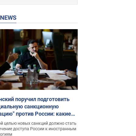
P NEWS
нский поручил подготовить
циальную санкционную
ацию" против России: какие
чи поставил президент. Фото
ой целью новых санкций должно стать
ичение доступа России к иностранным
логиям