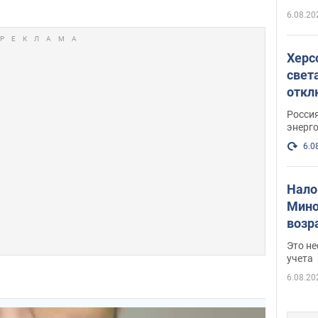
6.08.20
Херс
свет
откл
энер
Росси
энерг
6.0
Нало
Мино
возра
нужн
Это н
учета
6.08.20