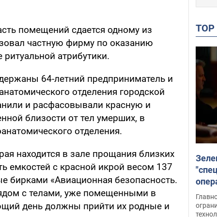
TO
асть помещений сдается одному из
изовал частную фирму по оказанию
 ритуальной атрибутики.
держаны 64-летний предприниматель и
оанатомического отделения городской
анили и расфасовывали красную и
нной близости от тел умерших, в
анатомического отделения.
рая находится в зале прощания близких
Зеле
ть емкостей с красной икрой весом 137
"спе
ные бирками «Авиационная безопасность.
опер
ядом с телами, уже помещенными в
зада
Главн
ющий день должны прийти их родные и
огран
техно