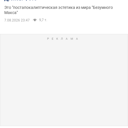
Это "постапокалиптическая эстетика из мира "Безумного
Макса"
9,7 т.
7.08.2026 23:47