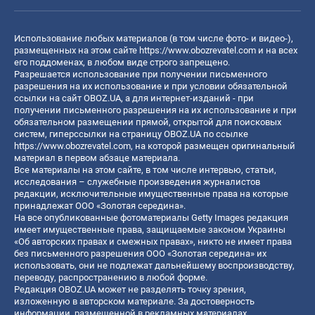
Использование любых материалов (в том числе фото- и видео-),
размещенных на этом сайте
https://www.obozrevatel.com
и на всех
его поддоменах, в любом виде строго запрещено.
Разрешается использование при получении письменного
разрешения на их использование и при условии обязательной
ссылки на сайт OBOZ.UA, а для интернет-изданий - при
получении письменного разрешения на их использование и при
обязательном размещении прямой, открытой для поисковых
систем, гиперссылки на страницу OBOZ.UA по ссылке
https://www.obozrevatel.com
, на которой размещен оригинальный
материал в первом абзаце материала.
Все материалы на этом сайте, в том числе интервью, статьи,
исследования – служебные произведения журналистов
редакции, исключительные имущественные права на которые
принадлежат ООО «Золотая середина».
На все опубликованные фотоматериалы Getty Images редакция
имеет имущественные права, защищаемые законом Украины
«Об авторских правах и смежных правах», никто не имеет права
без письменного разрешения ООО «Золотая середина» их
использовать, они не подлежат дальнейшему воспроизводству,
переводу, распространению в любой форме.
Редакция OBOZ.UA может не разделять точку зрения,
изложенную в авторском материале. За достоверность
информации, размещенной в рекламных материалах,