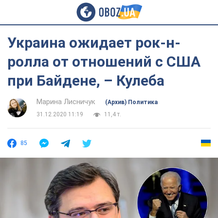
Украина ожидает рок-н-
ролла от отношений с США
при Байдене, – Кулеба
Марина Лисничук
(Архив) Политика
31.12.2020 11:19
11,4 т.
85