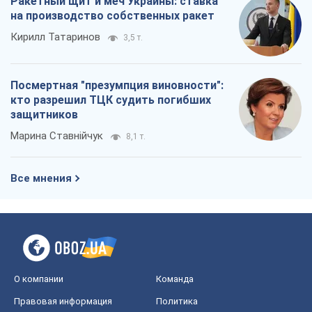
Ракетный щит и меч Украины: ставка
на производство собственных ракет
Кирилл Татаринов
3,5 т.
Посмертная "презумпция виновности":
кто разрешил ТЦК судить погибших
защитников
Марина Ставнійчук
8,1 т.
Все мнения
О компании
Команда
Правовая информация
Политика