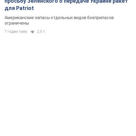
просьбу Зеленского о передаче Украине ракет
для Patriot
Американские запасы отдельных видов боеприпасов
ограничены
7 годин тому
2,5 т.