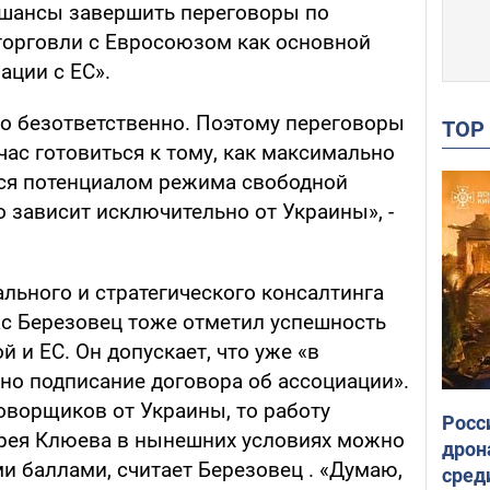
 шансы завершить переговоры по
торговли с Евросоюзом как основной
ации с ЕС».
то безответственно. Поэтому переговоры
TO
час готовиться к тому, как максимально
ся потенциалом режима свободной
о зависит исключительно от Украины», -
льного и стратегического консалтинга
ас Березовец тоже отметил успешность
 и ЕС. Он допускает, что уже «в
но подписание договора об ассоциации».
оворщиков от Украины, то работу
Росс
дрея Клюева в нынешних условиях можно
дрон
 баллами, считает Березовец . «Думаю,
сред