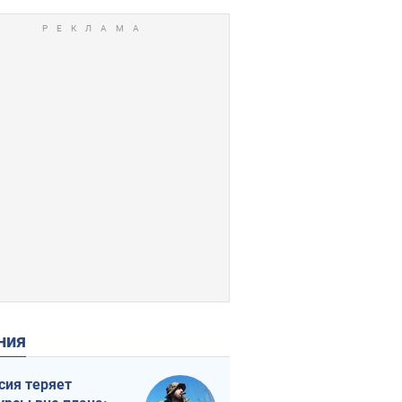
ения
сия теряет