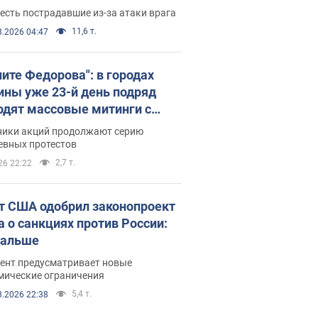
есть пострадавшие из-за атаки врага
11,6 т.
8.2026 04:47
ните Федорова": в городах
ины уже 23-й день подряд
одят массовые митинги с
атами. Фото и видео
ники акций продолжают серию
евных протестов
2,7 т.
26 22:22
т США одобрил законопроект
а о санкциях против России:
дальше
ент предусматривает новые
мические ограничения
5,4 т.
8.2026 22:38