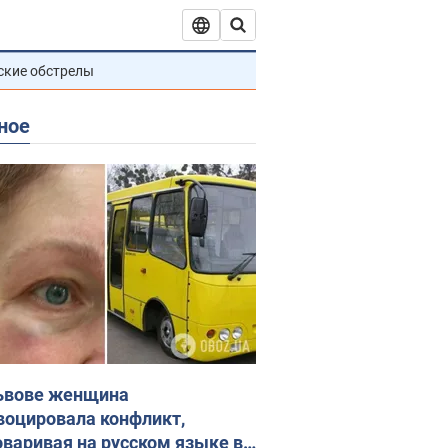
ские обстрелы
ное
ьвове женщина
воцировала конфликт,
оваривая на русском языке в