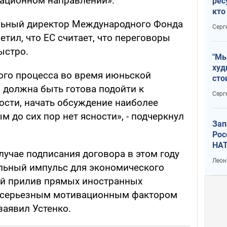
рационном направлении».
рес
кто
дик
ельный директор Международного Фонда
Серг
етил, что ЕС считает, что переговоры
ыстро.
"Мы
худ
ого процесса во время июньской
сто
 должна быть готова подойти к
отч
Серг
рак
ости, начать обсуждение наиболее
м до сих пор нет ясности», - подчеркнул
Зап
Рос
НАТ
случае подписания договора в этом году
Леон
льный импульс для экономического
ый прилив прямых иностранных
я серьезным мотивационным фактором
заявил Устенко.