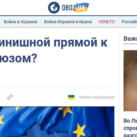
Война в Украине
Война Израиля и Ирана
VENETO
Россий
Важ
финишной прямой к
оюзом?
Читати українською
Во Л
спро
разг