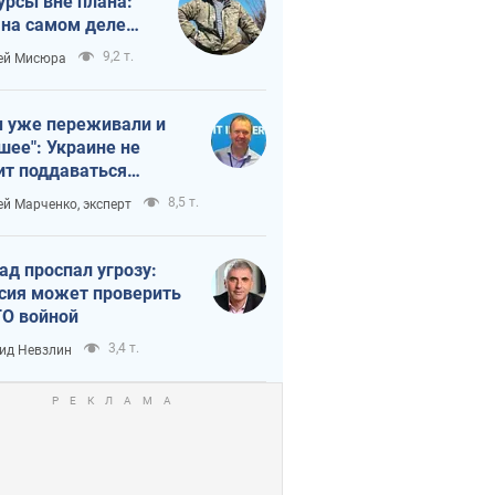
урсы вне плана:
 на самом деле
тует темп войны
9,2 т.
ей Мисюра
 уже переживали и
шее": Украине не
ит поддаваться
аянию из-за
8,5 т.
ей Марченко, эксперт
етного террора
ад проспал угрозу:
сия может проверить
О войной
3,4 т.
ид Невзлин