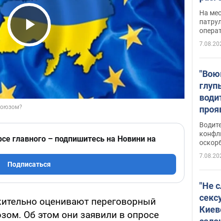
марш
На ме
адми
патрул
опера
Виде
Play Video
7.08.20
"Вою
глуп
води
проя
укра
Водите
попла
конфл
рсе главного – подпишитесь на Новини на
оскорб
Виде
7.08.20
Подписаться
"Не 
секс
жительно оценивают переговорный
Киев
зом. Об этом они заявили в опросе