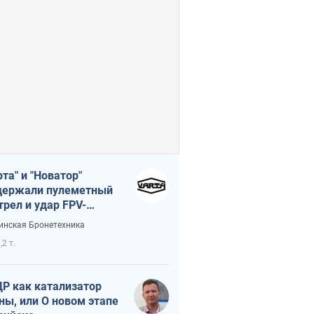
рта" и "Новатор"
ержали пулеметный
трел и удар FPV-
на, сохранив жизнь
инская Бронетехника
церу ВСУ
,2 т.
Р как катализатор
ны, или О новом этапе