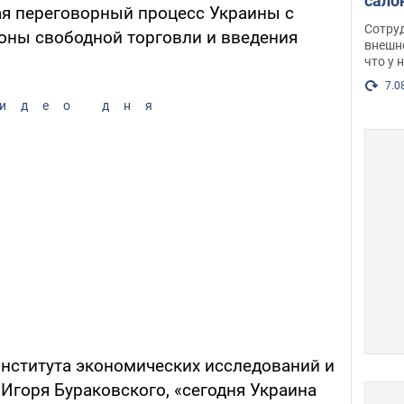
сало
вая переговорный процесс Украины с
оско
Сотру
оны свободной торговли и введения
посл
внешн
что у 
разг
Фото
7.0
идео дня
Института экономических исследований и
Игоря Бураковского, «сегодня Украина