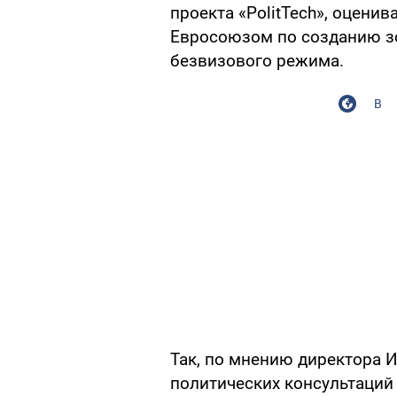
проекта «PolitTech», оцени
Евросоюзом по созданию з
безвизового режима.
В
Так, по мнению директора 
политических консультаций 