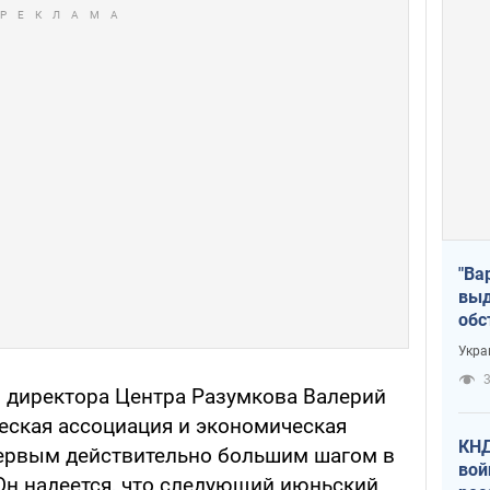
"Ва
выд
обс
дро
Укра
офи
3
о директора Центра Разумкова Валерий
ческая ассоциация и экономическая
КНД
 первым действительно большим шагом в
вой
 Он надеется, что следующий июньский