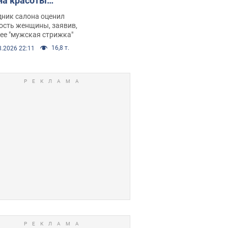
на красоты
рбил женщину
дник салона оценил
е химиотерапии,
ость женщины, заявив,
нее "мужская стрижка"
орелся скандал.
16,8 т.
8.2026 22:11