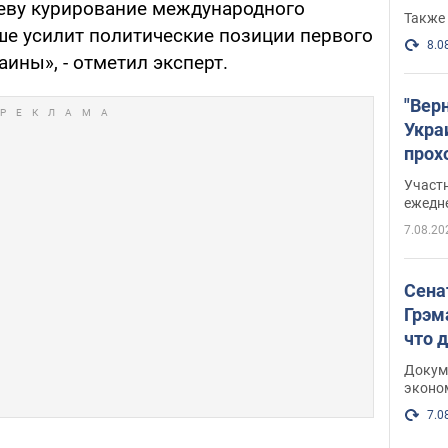
еву курирование международного
Также 
ше усилит политические позиции первого
8.0
ины», - отметил эксперт.
"Вер
Укра
прох
плак
Участ
ежедн
7.08.20
Сена
Грэм
что 
Докум
эконо
7.0