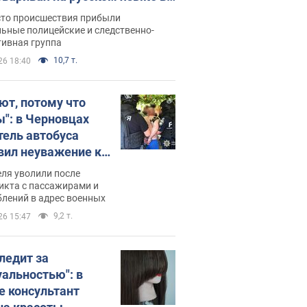
рутке: полиция составила
сто происшествия прибыли
нистративный протокол.
ьные полицейские и следственно-
тивная группа
о
10,7 т.
26 18:40
ют, потому что
ы": в Черновцах
тель автобуса
вил неуважение к
инским военным и
ля уволили после
тился за это.
икта с пассажирами и
лений в адрес военных
о
9,2 т.
26 15:47
следит за
уальностью": в
е консультант