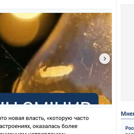
Мн
что новая власть, «которую часто
астроениях, оказалась более
Рос