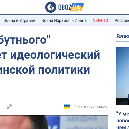
Война в Украине
Война Израиля и Ирана
VENETO
Россий
Важ
бутнього"
ет идеологический
инской политики
Читати українською
"У м
ново
чем 