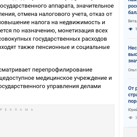
осударственного аппарата, значительное
рос
бал
ения, отмена налогового учета, отказ от
 повышение налога на недвижимость и
Вита
1
ется по назначению, монетизация всех
 совокупных государственных расходов
 входят также пенсионные и социальные
Нес
выс
зна
сматривает перепрофилирование
Ольг
щедоступное медицинское учреждение и
осударственного управления делами
От 
стр
пор
заг
Юрий