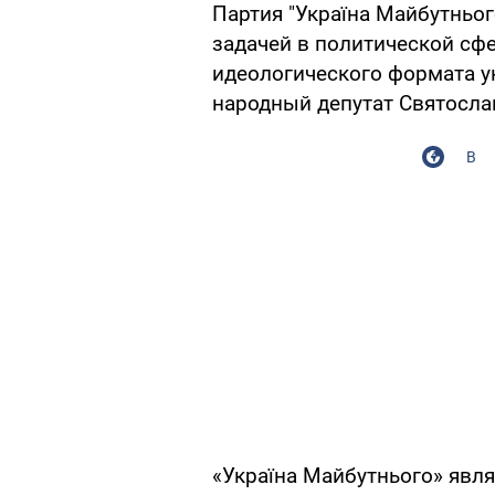
Партия "Україна Майбутньо
задачей в политической сфе
идеологического формата ук
народный депутат Святосла
В
«Україна Майбутнього» явл