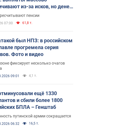
ичивают из-за исков, но денег
ватает
ересчитывают пенсии
61,8 т.
26 07:00
атакой был НПЗ: в российском
лавле прогремела серия
вов. Фото и видео
зоне фиксирует несколько очагов
а
4,1 т.
8.2026 09:01
отминусовали ещё 1330
пантов и сбили более 1800
ийских БПЛА – Генштаб
нность путинской армии сокращается
16,5 т.
8.2026 06:32