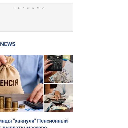
P NEWS
инцы "хакнули" Пенсионный
: выплаты массово