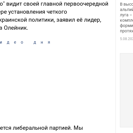
заби
го" видит своей главной первоочередной
В выс
альпи
ре установления четкого
луга –
раинской политики, заявил её лидер,
компл
форми
в Олейник.
протяж
5.08.20
идео дня
яется либеральной партией. Мы