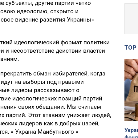
 субъекты, другие партии четко
 свою идеологию, открыто и
 свое видение развития Украины»-
четкий идеологический формат политики
TO
й и несоответствие действий властей
аниям.
прекратить обман избирателей, когда
и идут на выборы под правыми
рные лидеры рассказывают о
твие идеологических позиций партий
лнения своих обещаний. Мы считаем
х партий. Этот атавизм унижает людей,
ческих лидеров как в добрых царей,
Укра
ся. « Україна Майбутнього »
фонд