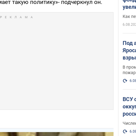
ает такую политику»- подчеркнул он.
увел
не х
Как п
6.08.20
Под 
Ярос
взры
В пром
пожар
6.0
ВСУ 
окку
росс
Числе
6.0