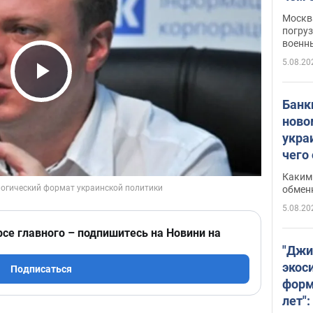
Москва
погруз
военн
5.08.20
Play Video
Банки
ново
укра
чего
Каким 
обмен
5.08.20
рсе главного – подпишитесь на Новини на
"Джи
экос
Подписаться
форм
лет":