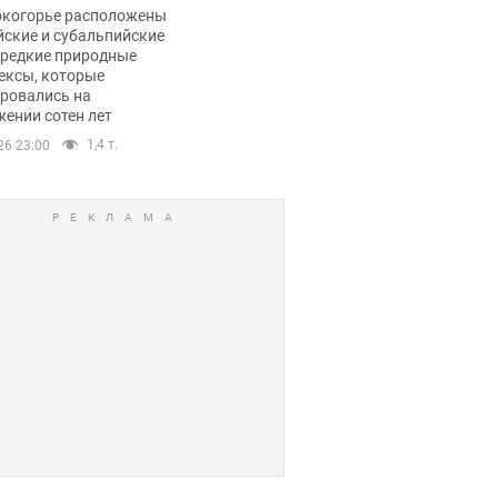
ли тревогу
окогорье расположены
йские и субальпийские
 редкие природные
ексы, которые
ровались на
ении сотен лет
1,4 т.
26 23:00