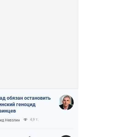
ад обязан остановить
инский геноцид
аинцев
4,9 т.
ид Невзлин