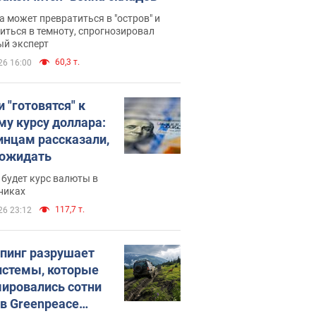
 может превратиться в "остров" и
иться в темноту, спрогнозировал
ый эксперт
60,3 т.
26 16:00
 "готовятся" к
му курсу доллара:
инцам рассказали,
 ожидать
будет курс валюты в
никах
117,7 т.
26 23:12
пинг разрушает
истемы, которые
ировались сотни
 в Greenpeace