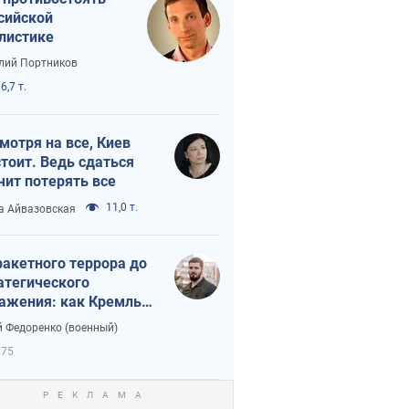
сийской
листике
лий Портников
6,7 т.
мотря на все, Киев
тоит. Ведь сдаться
чит потерять все
11,0 т.
а Айвазовская
ракетного террора до
атегического
ажения: как Кремль
нал себя в ловушку
 Федоренко (военный)
375