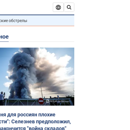
ские обстрелы
ное
еня для россиян плохие
сти": Селезнев предположил,
закончится "война складов"