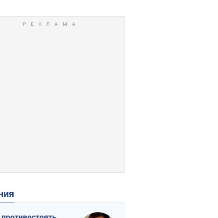
ения
 противостоять