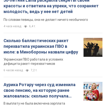
50-летняя Lama раскрыла секреты своей
красоты и ответила на упреки, что сохраняет
молодость, ведь у нее нет детей
По словам певицы, она не делает ничего необычного
4 часа назад
6,4 т.
Сколько баллистических ракет
перехватила украинская ПВО в
июле: в Минобороны назвали цифру
Украинская ПВО работала в условиях
дефицита ракет-перехватчиков
6 часов назад
7,2 т.
Аурика Ротару через суд изменила
свою пенсию, на которую ранее
жаловалась: сколько получала
певица
В выплату не была включена зарплата