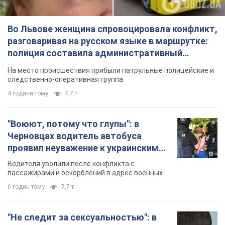
Во Львове женщина спровоцировала конфликт,
разговаривая на русском языке в маршрутке:
полиция составила административный
протокол. Видео
На место происшествия прибыли патрульные полицейские и
следственно-оперативная группа
4 години тому
7,7 т.
"Воюют, потому что глупы": в
Черновцах водитель автобуса
проявил неуважение к украинским
военным и поплатился за это.
Водителя уволили после конфликта с
Видео
пассажирами и оскорблений в адрес военных
6 годин тому
7,7 т.
"Не следит за сексуальностью": в