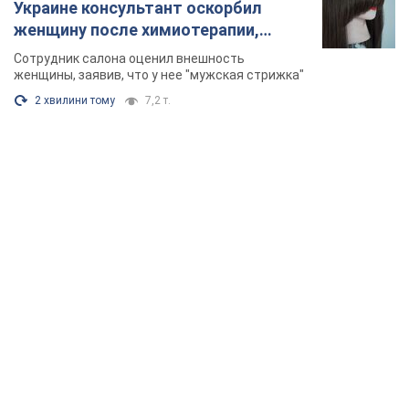
Украине консультант оскорбил
женщину после химиотерапии,
разгорелся скандал. Фото
Сотрудник салона оценил внешность
женщины, заявив, что у нее "мужская стрижка"
2 хвилини тому
7,2 т.