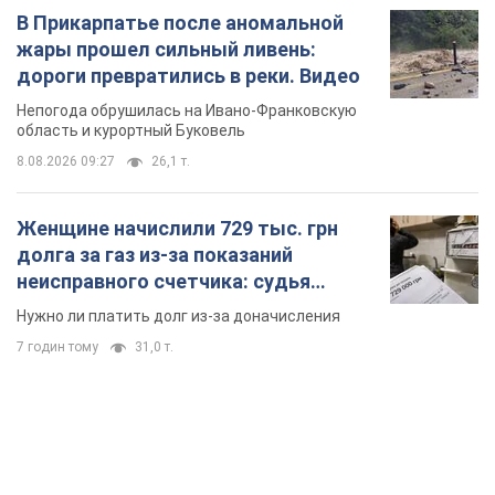
В Прикарпатье после аномальной
жары прошел сильный ливень:
дороги превратились в реки. Видео
Непогода обрушилась на Ивано-Франковскую
область и курортный Буковель
8.08.2026 09:27
26,1 т.
Женщине начислили 729 тыс. грн
долга за газ из-за показаний
неисправного счетчика: судья
вынес неожиданное решение
Нужно ли платить долг из-за доначисления
7 годин тому
31,0 т.