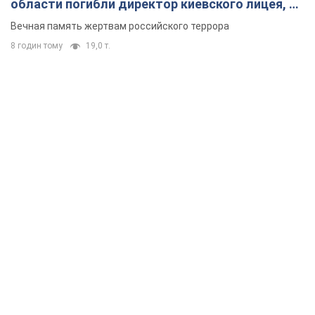
области погибли директор киевского лицея, её
муж и внук
Вечная память жертвам российского террора
8 годин тому
19,0 т.