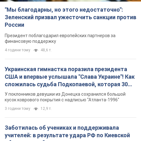
"Мы благодарны, но этого недостаточно":
Зеленский призвал ужесточить санкции против
России
Президент поблагодарил европейских партнеров за
финансовую поддержку
4 години тому
48,6 т.
Украинская гимнастка поразила президента
США и впервые услышала "Слава Украине"! Как
сложилась судьба Подкопаевой, которая 30
лет назад завоевала "золото" Олимпиады
У поклонников девушки из Донецка сохранился большой
кусок коврового покрытия с надписью "Атланта-1996"
3 години тому
12,9 т.
Заботилась об учениках и поддерживала
учителей: в результате удара РФ по Киевской