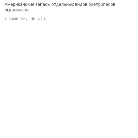
Американские запасы отдельных видов боеприпасов
ограничены
6 годин тому
2,1 т.