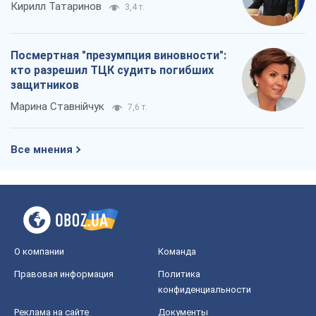
Кирилл Татаринов
3,4 т.
Посмертная "презумпция виновности":
кто разрешил ТЦК судить погибших
защитников
Марина Ставнійчук
7,6 т.
Все мнения
О компании
Команда
Правовая информация
Политика
конфиденциальности
Реклама на сайте
Документы