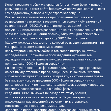
Использование любых материалов (в том числе фото- и видео-),
размещенных на этом сайте
https://www.obozrevatel.com
и на всех
его поддоменах, в любом виде строго запрещено.
Разрешается использование при получении письменного
разрешения на их использование и при условии обязательной
ссылки на сайт OBOZ.UA, а для интернет-изданий - при
получении письменного разрешения на их использование и при
обязательном размещении прямой, открытой для поисковых
систем, гиперссылки на страницу OBOZ.UA по ссылке
https://www.obozrevatel.com
, на которой размещен оригинальный
материал в первом абзаце материала.
Все материалы на этом сайте, в том числе интервью, статьи,
исследования – служебные произведения журналистов
редакции, исключительные имущественные права на которые
принадлежат ООО «Золотая середина».
На все опубликованные фотоматериалы Getty Images редакция
имеет имущественные права, защищаемые законом Украины
«Об авторских правах и смежных правах», никто не имеет права
без письменного разрешения ООО «Золотая середина» их
использовать, они не подлежат дальнейшему воспроизводству,
переводу, распространению в любой форме.
Редакция OBOZ.UA может не разделять точку зрения,
изложенную в авторском материале. За достоверность
информации, размещенной в рекламных материалах,
ответственность несет рекламодатель.
Запрещено использование материалов размещенных на этом