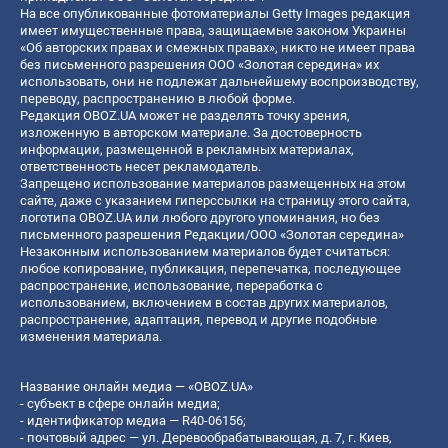
На все опубликованные фотоматериалы Getty Images редакция
имеет имущественные права, защищаемые законом Украины
«Об авторских правах и смежных правах», никто не имеет права
без письменного разрешения ООО «Золотая середина» их
использовать, они не подлежат дальнейшему воспроизводству,
переводу, распространению в любой форме.
Редакция OBOZ.UA может не разделять точку зрения,
изложенную в авторском материале. За достоверность
информации, размещенной в рекламных материалах,
ответственность несет рекламодатель.
Запрещено использование материалов размещенных на этом
сайте, даже с указанием гиперссылки на страницу этого сайта,
логотипа OBOZ.UA или любого другого упоминания, но без
письменного разрешения Редакции/ООО «Золотая середина»
Незаконным использованием материалов будет считаться:
любое копирование, публикация, перепечатка, последующее
распространение, использование, переработка с
использованием, включением в состав других материалов,
распространение, адаптация, перевод и другие подобные
изменения материала.
Название онлайн медиа — «OBOZ.UA»
- субъект в сфере онлайн медиа;
- идентификатор медиа — R40-06156;
- почтовый адрес — ул. Деревообрабатывающая, д. 7, г. Киев,