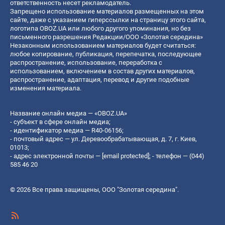
ответственность несет рекламодатель.
Запрещено использование материалов размещенных на этом
сайте, даже с указанием гиперссылки на страницу этого сайта,
логотипа OBOZ.UA или любого другого упоминания, но без
письменного разрешения Редакции/ООО «Золотая середина»
Незаконным использованием материалов будет считаться:
любое копирование, публикация, перепечатка, последующее
распространение, использование, переработка с
использованием, включением в состав других материалов,
распространение, адаптация, перевод и другие подобные
изменения материала.
Название онлайн медиа — «OBOZ.UA»
- субъект в сфере онлайн медиа;
- идентификатор медиа — R40-06156;
- почтовый адрес — ул. Деревообрабатывающая, д. 7, г. Киев,
01013;
- адрес электронной почты —
[email protected]
; - телефон — (044)
585 46 20
© 2026 Все права защищены, ООО "Золотая середина".