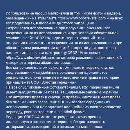
Использование любых материалов (в том числе фото- и видео-),
размещенных на этом сайте
https://www.obozrevatel.com
и на всех
его поддоменах, в любом виде строго запрещено.
Разрешается использование при получении письменного
разрешения на их использование и при условии обязательной
ссылки на сайт OBOZ.UA, а для интернет-изданий - при
получении письменного разрешения на их использование и при
обязательном размещении прямой, открытой для поисковых
систем, гиперссылки на страницу OBOZ.UA по ссылке
https://www.obozrevatel.com
, на которой размещен оригинальный
материал в первом абзаце материала.
Все материалы на этом сайте, в том числе интервью, статьи,
исследования – служебные произведения журналистов
редакции, исключительные имущественные права на которые
принадлежат ООО «Золотая середина».
На все опубликованные фотоматериалы Getty Images редакция
имеет имущественные права, защищаемые законом Украины
«Об авторских правах и смежных правах», никто не имеет права
без письменного разрешения ООО «Золотая середина» их
использовать, они не подлежат дальнейшему воспроизводству,
переводу, распространению в любой форме.
Редакция OBOZ.UA может не разделять точку зрения,
изложенную в авторском материале. За достоверность
информации, размещенной в рекламных материалах,