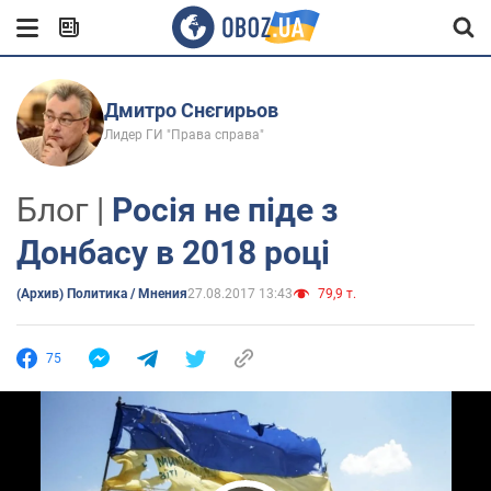
Дмитро Снєгирьов
Лидер ГИ "Права справа"
Блог |
Росія не піде з
Донбасу в 2018 році
(Архив) Политика / Мнения
27.08.2017 13:43
79,9 т.
75