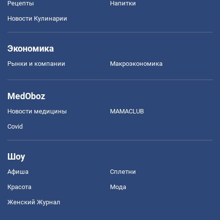
Рецепты
Напитки
Новости Кулинарии
Экономика
Рынки и компании
Mакроэкономика
MedOboz
Новости медицины
MAMACLUB
Covid
Шоу
Афиша
Сплетни
Красота
Мода
Женский Журнал