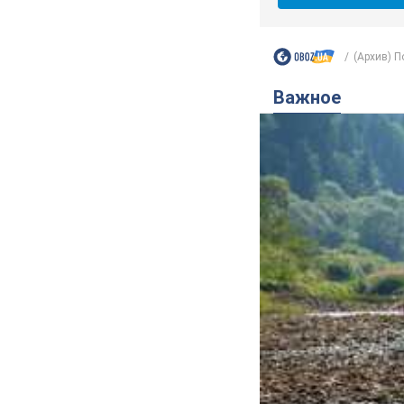
(Архив) П
Важное