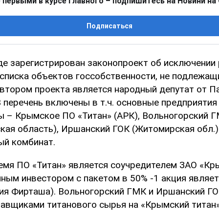
 первыми в курсе главного – подпишитесь на Новини на
Подписаться
де зарегистрирован законопроект об исключении
 списка объектов госсобственности, не подлежащ
Автором проекта является народный депутат от П
В перечень включены в т.ч. основные предприятия
ы – Крымское ПО «Титан» (АРК), Вольногорский 
кая область), Иршанский ГОК (Житомирская обл.)
ый комбинат.
емя ПО «Титан» является соучредителем ЗАО «Кр
нным инвестором с пакетом в 50% -1 акция являе
я Фирташа). Вольногорский ГМК и Иршанский ГО
авщиками титанового сырья на «Крымский титан»