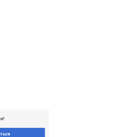
и!
ться