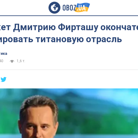
ет Дмитрию Фирташу окончат
ировать титановую отрасль
тика
40
1,6 т.