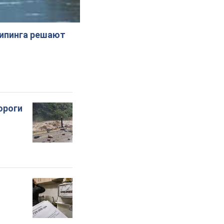
жипинга решают
ороги