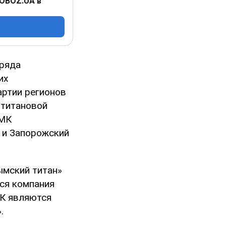
 OBOZ.UA в
 ряда
их
артии регионов
 титановой
ГМК
 и Запорожский
ымский титан»
тся компания
К являются
.