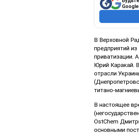
Будьте
Google
В Верховной Ра
предприятий из
приватизации. 
Юрий Каракай. 
отрасли Украин
(Днепропетровс
титано-магниев
В настоящее вр
(негосударстве
OstChem Дмитри
основными пост