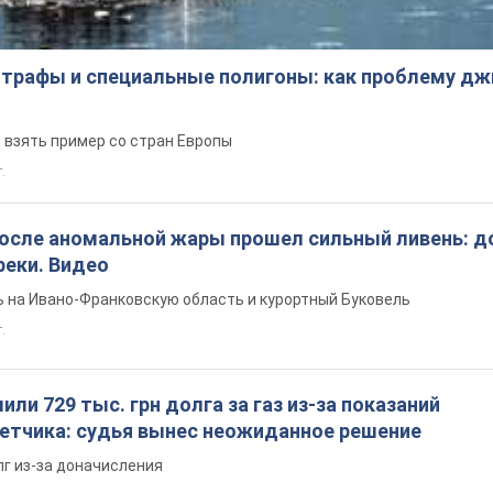
трафы и специальные полигоны: как проблему д
 взять пример со стран Европы
т.
после аномальной жары прошел сильный ливень: д
реки. Видео
 на Ивано-Франковскую область и курортный Буковель
.
ли 729 тыс. грн долга за газ из-за показаний
четчика: судья вынес неожиданное решение
лг из-за доначисления