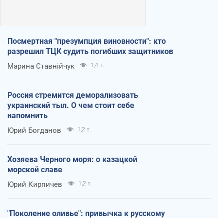
Посмертная "презумпция виновности": кто
разрешил ТЦК судить погибших защитников
Марина Ставнійчук
1,4 т.
Россия стремится деморализовать
украинский тыл. О чем стоит себе
напомнить
Юрий Богданов
1,2 т.
Хозяева Черного моря: о казацкой
морской славе
Юрий Кирпичев
1,2 т.
"Поколение оливье": привычка к русскому