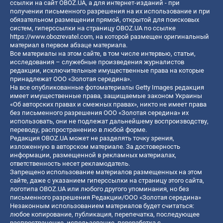
ссылки на сайт OBOZ.UA, а для интернет-изданий - при
получении письменного разрешения на их использование и при
обязательном размещении прямой, открытой для поисковых
систем, гиперссылки на страницу OBOZ.UA по ссылке
https://www.obozrevatel.com
, на которой размещен оригинальный
материал в первом абзаце материала.
Все материалы на этом сайте, в том числе интервью, статьи,
исследования – служебные произведения журналистов
редакции, исключительные имущественные права на которые
принадлежат ООО «Золотая середина».
На все опубликованные фотоматериалы Getty Images редакция
имеет имущественные права, защищаемые законом Украины
«Об авторских правах и смежных правах», никто не имеет права
без письменного разрешения ООО «Золотая середина» их
использовать, они не подлежат дальнейшему воспроизводству,
переводу, распространению в любой форме.
Редакция OBOZ.UA может не разделять точку зрения,
изложенную в авторском материале. За достоверность
информации, размещенной в рекламных материалах,
ответственность несет рекламодатель.
Запрещено использование материалов размещенных на этом
сайте, даже с указанием гиперссылки на страницу этого сайта,
логотипа OBOZ.UA или любого другого упоминания, но без
письменного разрешения Редакции/ООО «Золотая середина»
Незаконным использованием материалов будет считаться:
любое копирование, публикация, перепечатка, последующее
распространение, использование, переработка с