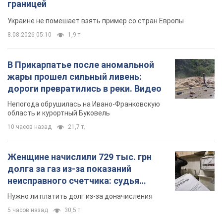
границей
Украине не помешает взять пример со стран Европы
8.08.2026 05:10
1,9 т.
В Прикарпатье после аномальной
жары прошел сильный ливень:
дороги превратились в реки. Видео
Непогода обрушилась на Ивано-Франковскую
область и курортный Буковель
10 часов назад
21,7 т.
Женщине начислили 729 тыс. грн
долга за газ из-за показаний
неисправного счетчика: судья
вынес неожиданное решение
Нужно ли платить долг из-за доначисления
5 часов назад
30,5 т.