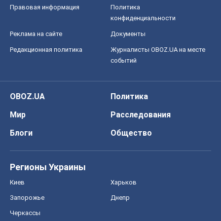
Блоги
Общество
Регионы Украины
Киев
Харьков
Запорожье
Днепр
Черкассы
Спорт
Футбол
Баскетбол
Хоккей
Бокс
Формула-1
Моя школа
ГДЗ
Учебники