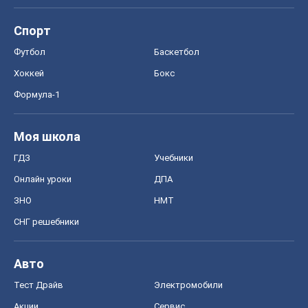
Онлайн уроки
ДПА
ЗНО
НМТ
СНГ решебники
Авто
Тест Драйв
Электромобили
Акции
Сервис
Food Oboz
Рецепты
Напитки
Диеты
Экономика
Рынки и компании
Mакроэкономика