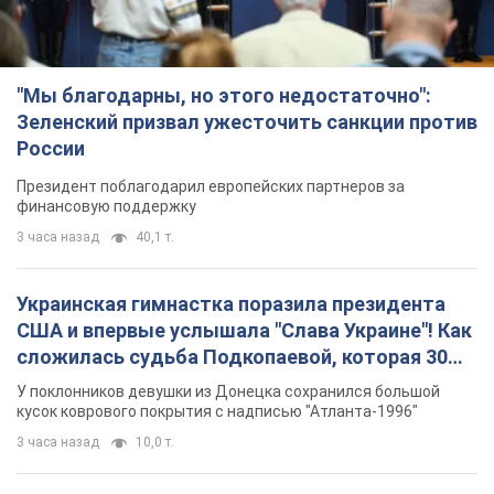
Украинская гимнастка поразила президента
США и впервые услышала "Слава Украине"! Как
сложилась судьба Подкопаевой, которая 30
лет назад завоевала "золото" Олимпиады
У поклонников девушки из Донецка сохранился большой
кусок коврового покрытия с надписью "Атланта-1996"
3 часа назад
10,0 т.
Заботилась об учениках и поддерживала
учителей: в результате удара РФ по Киевской
области погибли директор киевского лицея, её
муж и внук
Вечная память жертвам российского террора
8 часов назад
18,8 т.