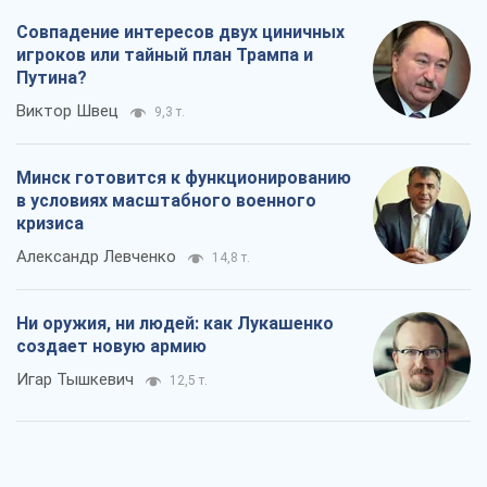
Ни оружия, ни людей: как Лукашенко
создает новую армию
Игар Тышкевич
12,5 т.
Когда закончится война?
Юрий Христензен
6,8 т.