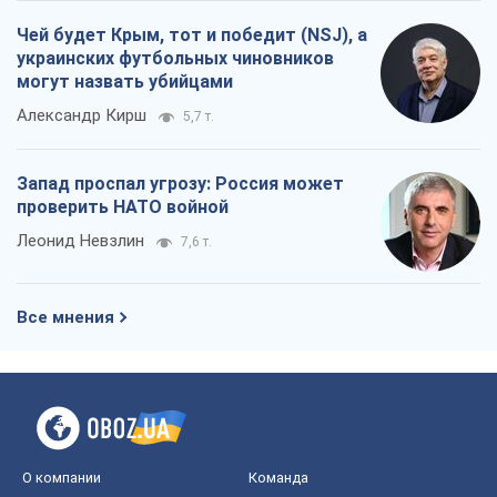
Все мнения
О компании
Команда
Правовая информация
Политика
конфиденциальности
Реклама на сайте
Документы
Редакционная политика
Журналисты OBOZ.UA на месте
событий
OBOZ.UA
Политика
Мир
Расследования