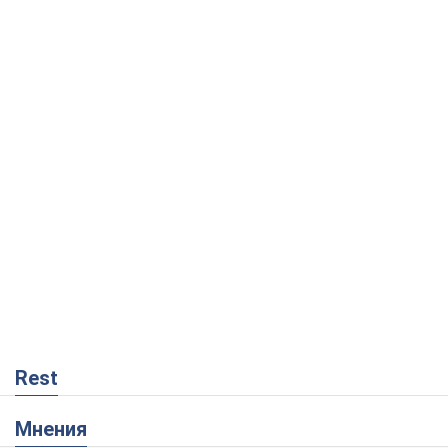
Rest
Мнения
Совпадение интересов двух циничных
игроков или тайный план Трампа и
Путина?
Виктор Швец
9,3 т.
Минск готовится к функционированию
в условиях масштабного военного
кризиса
Александр Левченко
14,8 т.