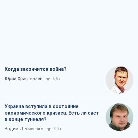
Украина вступила в состояние
экономического кризиса. Есть ли свет
в конце туннеля?
Вадим Денисенко
5,8 т.
Чей будет Крым, тот и победит (NSJ), а
украинских футбольных чиновников
могут назвать убийцами
Александр Кирш
5,7 т.
Запад проспал угрозу: Россия может
проверить НАТО войной
Леонид Невзлин
7,6 т.