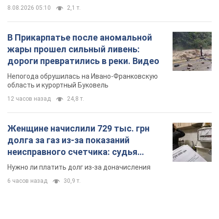
Женщине начислили 729 тыс. грн
долга за газ из-за показаний
неисправного счетчика: судья
вынес неожиданное решение
Нужно ли платить долг из-за доначисления
6 часов назад
30,9 т.