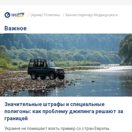
Значительные штрафы и специальные
полигоны: как проблему джипинга решают за
границей
Украине не помешает взять пример со стран Европы
8.08.2026 05:10
2,1 т.
В Прикарпатье после аномальной
жары прошел сильный ливень:
дороги превратились в реки. Видео
Непогода обрушилась на Ивано-Франковскую
область и курортный Буковель
12 часов назад
24,8 т.