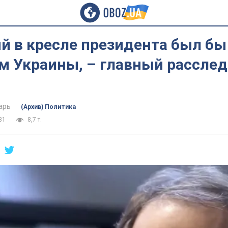
й в кресле президента был бы
м Украины, – главный расслед
арь
(Архив) Политика
31
8,7 т.