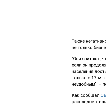
Также негативн
не только бизне
"Они считают, ч
если он продол
населения дост
только с 17-м г
неудобным", – п
Как сообщал
O
расследователь 