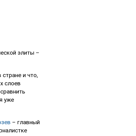
ческой элиты –
 стране и что,
х слоев
 сравнить
я уже
озев
– главный
рналистке