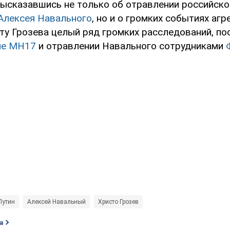
высказавшись не только об отравлении российско
Алексея Навального
, но и о громких событиях аг
ту Грозева целый ряд громких расследований, по
ле MH17
и отравлении Навального сотрудниками
Путин
Алексей Навальный
Христо Грозев
а