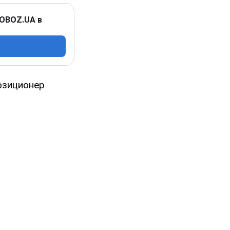
 OBOZ.UA в
озиционер