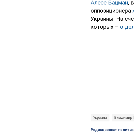
Алесе Бацман
, 
оппозиционера
Украины. На сче
которых –
о де
Украина
Владимир 
Редакционная политик