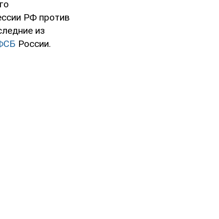
го
рессии РФ против
следние из
ФСБ
России.