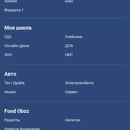
Хоккей
Бокс
Формула-1
Моя школа
ГДЗ
Учебники
Онлайн уроки
ДПА
ЗНО
НМТ
Авто
Тест Драйв
Электромобили
Акции
Сервис
Food Oboz
Рецепты
Напитки
Новости Кулинарии