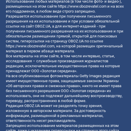
Использование любых материалов (в том числе фото- и видео-),
размещенных на этом сайте
https://www.obozrevatel.com
и на всех
его поддоменах, в любом виде строго запрещено.
Разрешается использование при получении письменного
разрешения на их использование и при условии обязательной
ссылки на сайт OBOZ.UA, а для интернет-изданий - при
получении письменного разрешения на их использование и при
обязательном размещении прямой, открытой для поисковых
систем, гиперссылки на страницу OBOZ.UA по ссылке
https://www.obozrevatel.com
, на которой размещен оригинальный
материал в первом абзаце материала.
Все материалы на этом сайте, в том числе интервью, статьи,
исследования – служебные произведения журналистов
редакции, исключительные имущественные права на которые
принадлежат ООО «Золотая середина».
На все опубликованные фотоматериалы Getty Images редакция
имеет имущественные права, защищаемые законом Украины
«Об авторских правах и смежных правах», никто не имеет права
без письменного разрешения ООО «Золотая середина» их
использовать, они не подлежат дальнейшему воспроизводству,
переводу, распространению в любой форме.
Редакция OBOZ.UA может не разделять точку зрения,
изложенную в авторском материале. За достоверность
информации, размещенной в рекламных материалах,
ответственность несет рекламодатель.
Запрещено использование материалов размещенных на этом
сайте, даже с указанием гиперссылки на страницу этого сайта,