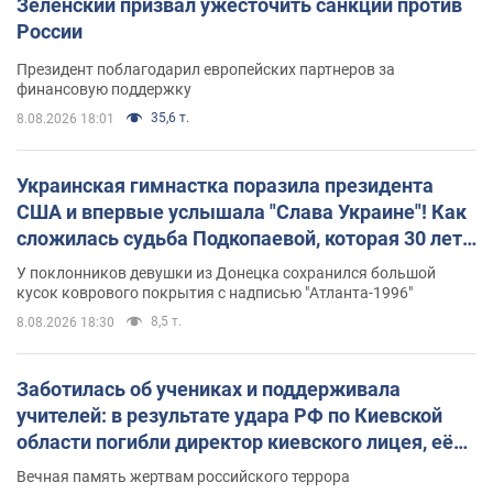
Зеленский призвал ужесточить санкции против
России
Президент поблагодарил европейских партнеров за
финансовую поддержку
35,6 т.
8.08.2026 18:01
Украинская гимнастка поразила президента
США и впервые услышала "Слава Украине"! Как
сложилась судьба Подкопаевой, которая 30 лет
назад завоевала "золото" Олимпиады
У поклонников девушки из Донецка сохранился большой
кусок коврового покрытия с надписью "Атланта-1996"
8,5 т.
8.08.2026 18:30
Заботилась об учениках и поддерживала
учителей: в результате удара РФ по Киевской
области погибли директор киевского лицея, её
муж и внук
Вечная память жертвам российского террора