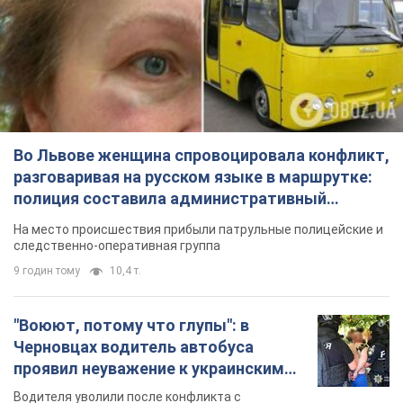
Во Львове женщина спровоцировала конфликт,
разговаривая на русском языке в маршрутке:
полиция составила административный
протокол. Видео
На место происшествия прибыли патрульные полицейские и
следственно-оперативная группа
9 годин тому
10,4 т.
"Воюют, потому что глупы": в
Черновцах водитель автобуса
проявил неуважение к украинским
военным и поплатился за это.
Водителя уволили после конфликта с