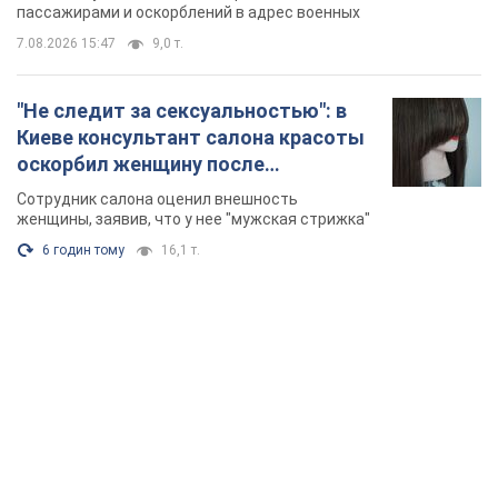
Видео
пассажирами и оскорблений в адрес военных
7.08.2026 15:47
9,0 т.
"Не следит за сексуальностью": в
Киеве консультант салона красоты
оскорбил женщину после
химиотерапии, разгорелся скандал.
Сотрудник салона оценил внешность
Фото
женщины, заявив, что у нее "мужская стрижка"
6 годин тому
16,1 т.