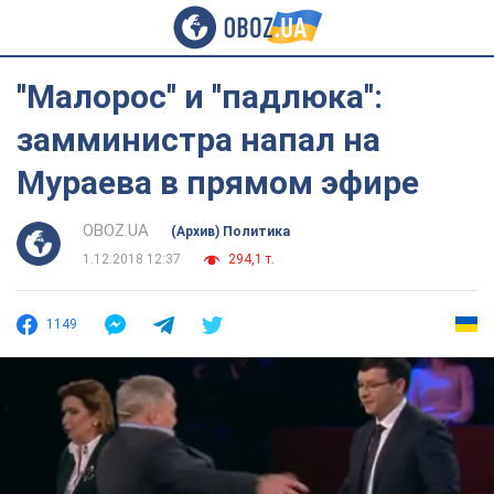
''Малорос'' и ''падлюка'':
замминистра напал на
Мураева в прямом эфире
OBOZ.UA
(Архив) Политика
1.12.2018 12:37
294,1 т.
1149