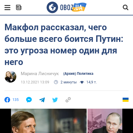
Макфол рассказал, чего
больше всего боится Путин:
это угроза номер один для
него
Марина Лисничук
(Архив) Политика
13.12.2021 13:09
2 минуты
14,9 т.
135