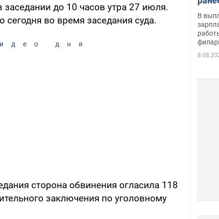
ране
 заседании до 10 часов утра 27 июля.
скол
В вып
 сегодня во время заседания суда.
певи
зарпла
работ
филар
идео дня
8.08.20
едания сторона обвинения огласила 118
нительного заключения по уголовному