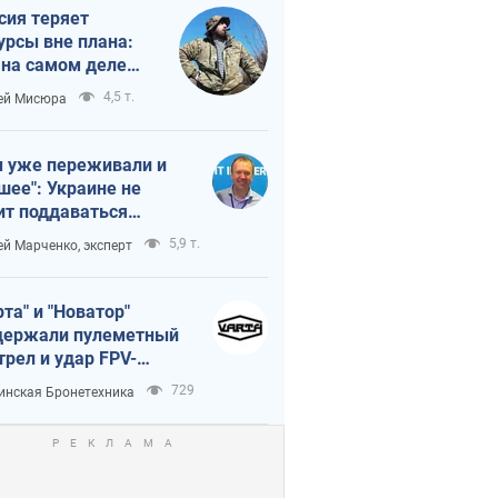
сия теряет
урсы вне плана:
 на самом деле
тует темп войны
4,5 т.
ей Мисюра
 уже переживали и
шее": Украине не
ит поддаваться
аянию из-за
5,9 т.
ей Марченко, эксперт
етного террора
рта" и "Новатор"
ержали пулеметный
трел и удар FPV-
на, сохранив жизнь
729
инская Бронетехника
церу ВСУ