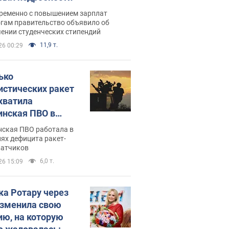
ременно с повышением зарплат
огам правительство объявило об
ении студенческих стипендий
11,9 т.
26 00:29
ько
истических ракет
хватила
инская ПВО в
: в Минобороны
нская ПВО работала в
али цифру
ях дефицита ракет-
ватчиков
6,0 т.
26 15:09
ка Ротару через
изменила свою
ию, на которую