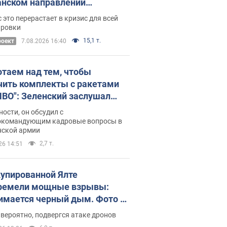
нском направлении
ический дискомфорт: как это
 это перерастает в кризис для всей
ось
ировки
15,1 т.
роект
7.08.2026 16:40
отаем над тем, чтобы
чить комплекты с ракетами
ПВО": Зеленский заслушал
ад Драпатого и объявил о
ности, он обсудил с
х мерах
окомандующим кадровые вопросы в
нской армии
2,7 т.
26 14:51
купированной Ялте
ремели мощные взрывы:
имается черный дым. Фото и
о
 вероятно, подвергся атаке дронов