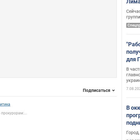
Лима
крит
Сейчас
удал
групп
Спецп
"Раб
полу
для 
докл
В част
новы
главн
украи
7.08.20
Подписаться
итика
В ок
 прокурорам:...
прог
подн
виде
Город,