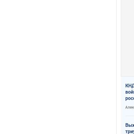
КНД
вой
рос
сев
Алек
Вых
три