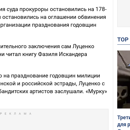
ия суда прокуроры остановились на 178-
ни остановились на оглашении обвинения
организации празднования годовщин
TO
ительного заключения сам Луценко
ни читал книгу Фазиля Искандера
то на празднование годовщин милиции
нской и российской эстрады, Луценко с
 бандитских артистов заслушали. «Мурку»
Трет
для 