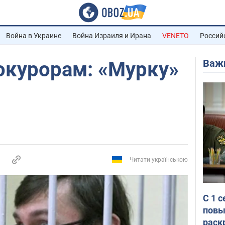
Война в Украине
Война Израиля и Ирана
VENETO
Россий
Важ
окурорам: «Мурку»
Читати українською
С 1 
повы
раск