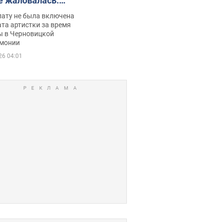
е жаловалась:
ько получала
лату не была включена
ца
та артистки за время
ы в Черновицкой
монии
26 04:01