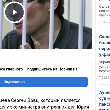
Однов
педаг
увелич
Play Video
7.08.20
Скол
балл
пере
укра
июле
Украи
назв
услови
рсе главного – подпишитесь на Новини на
перех
7.08.20
Подписаться
Аури
суд 
иева Сергей Вовк, который является
пенс
елу экс-министра внутренних дел Юрия