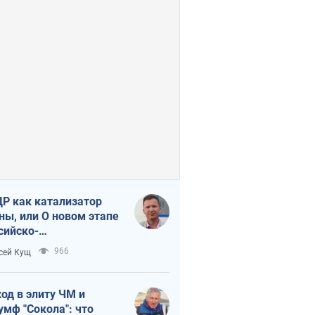
Р как катализатор
ны, или О новом этапе
сийско-
ерокорейского союза
966
сей Кущ
од в элиту ЧМ и
умф "Сокола": что