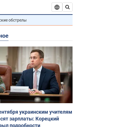
ские обстрелы
ное
сентября украинским учителям
сят зарплаты: Корецкий
рыл подробности