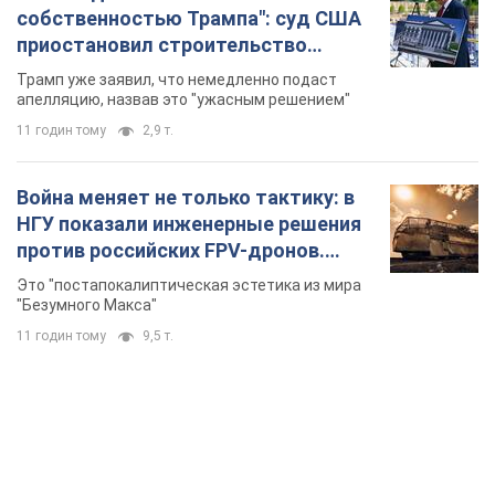
собственностью Трампа": суд США
приостановил строительство
бального зала стоимостью 400 млн
Трамп уже заявил, что немедленно подаст
долларов
апелляцию, назвав это "ужасным решением"
11 годин тому
2,9 т.
Война меняет не только тактику: в
НГУ показали инженерные решения
против российских FPV-дронов.
Фото
Это "постапокалиптическая эстетика из мира
"Безумного Макса"
11 годин тому
9,5 т.