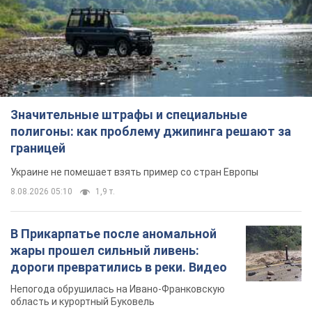
границей
Украине не помешает взять пример со стран Европы
8.08.2026 05:10
1,9 т.
В Прикарпатье после аномальной
жары прошел сильный ливень:
дороги превратились в реки. Видео
Непогода обрушилась на Ивано-Франковскую
область и курортный Буковель
10 часов назад
22,4 т.
Женщине начислили 729 тыс. грн
долга за газ из-за показаний
неисправного счетчика: судья
вынес неожиданное решение
Нужно ли платить долг из-за доначисления
5 часов назад
30,6 т.