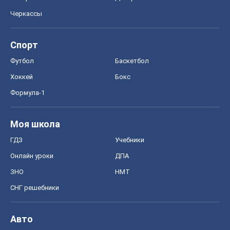
Моя школа
ГДЗ
Учебники
Онлайн уроки
ДПА
ЗНО
НМТ
СНГ решебники
Авто
Тест Драйв
Электромобили
Акции
Сервис
Food Oboz
Рецепты
Напитки
Диеты