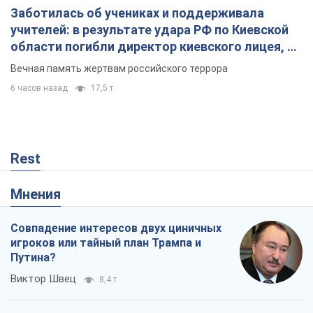
Rest
Мнения
Совпадение интересов двух циничных
игроков или тайный план Трампа и
Путина?
Виктор Швец
8,4 т.
Минск готовится к функционированию
в условиях масштабного военного
кризиса
Александр Левченко
14,1 т.
Ни оружия, ни людей: как Лукашенко
создает новую армию
Игар Тышкевич