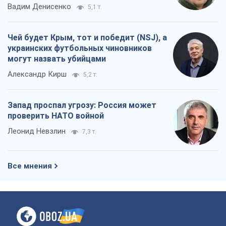
Запад проспал угрозу: Россия может
проверить НАТО войной
Леонид Невзлин
7,3 т.
Все мнения
О компании
Команда
Правовая информация
Политика
конфиденциальности
Реклама на сайте
Документы
Редакционная политика
Журналисты OBOZ.UA на месте
событий