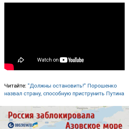
Читайте:
''Должны остановить!'' Порошенко
назвал страну, способную приструнить Путина