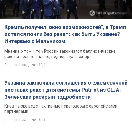
8 часов назад
32,4 т.
Украина заключила соглашения о ежемесячной
поставке ракет для системы Patriot из США:
Зеленский раскрыл подробности
Киев также ведет активные переговоры с европейскими
партнерами
5 часов назад
35,5 т.
Заботилась об учениках и поддерживала
учителей: в результате удара РФ по Киевской
области погибли директор киевского лицея, её
муж и внук
Вечная память жертвам российского террора
6 часов назад
17,5 т.