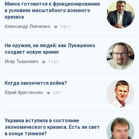
11,6 т.
Когда закончится война?
Юрий Христензен
5,9 т.
Украина вступила в состояние
экономического кризиса. Есть ли свет
в конце туннеля?
Вадим Денисенко
5,1 т.
Чей будет Крым, тот и победит (NSJ), а
украинских футбольных чиновников
могут назвать убийцами
Александр Кирш
5,2 т.