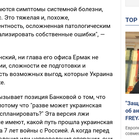
ваются симптомы системной болезни,
. Это тяжелая и, похоже,
TO
ентность, осложненная патологическим
ализировать собственные ошибки", —
нский, ни глава его офиса Ермак не
ии, сложности ее подготовки и
сть возможных выгод, которые Украина
е.
зывает позиция Банковой о том, что
"Защ
потому что "разве может украинская
об а
 спланировать?" Эта версия лжи
FREY
не имеют, какой путь прошла украинская
подд
Европ
а 7 лет войны с Россией. А когда перед
совме
едения или непроведения операции, они,