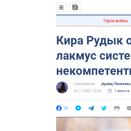
Герои войны
Кира Рудык о
лакмус сист
некомпетент
Глеб Иванов
(Архив) Политика
22.11.2021 12:53
1 минута
23