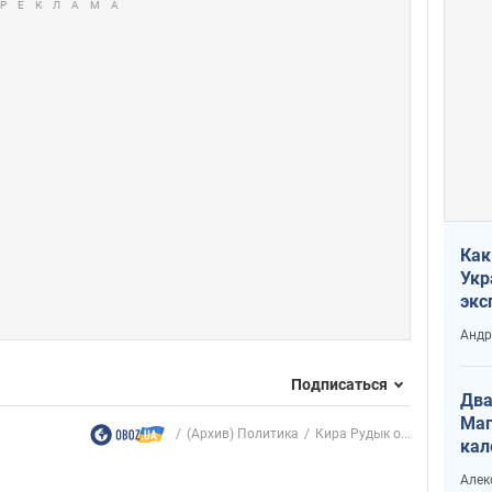
Как
Укр
экс
неф
Андр
Подписаться
Два
Маг
(Архив) Политика
Кира Рудык о...
кал
Алек