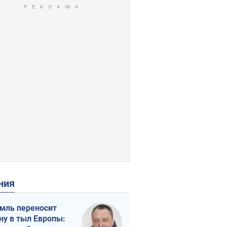
ения
мль переносит
ну в тыл Европы: