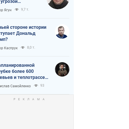
 угрозой
тическая
9,7 т.
ор Ягун
истика
чьей стороне истории
тупает Дональд
мп?
8,0 т.
ор Каспрук
апланированной
убке более 600
евьев и теплотрассе:
 происходит на
93
ислав Самойленко
емках в Киеве