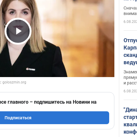
"агр
Сначал
внима
6.08.20
Play Video
Отпу
Карп
скан
вед
несп
Знаме
захе
пряму
и расс
6.08.20
рсе главного – подпишитесь на Новини на
"Дин
стар
Подписаться
квал
конф