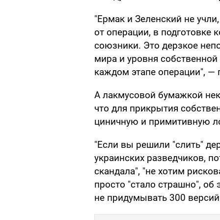
"Ермак и Зеленский не учли
от операции, в подготовке 
союзники. Это дерзкое неп
мира и уровня собственной
каждом этапе операции", — 
А лакмусовой бумажкой нек
что для прикрытия собстве
циничную и примитивную л
"Если вы решили "слить" д
украинских разведчиков, п
скандала", "не хотим риско
просто "стало страшно", об 
не придумывать 300 версий 