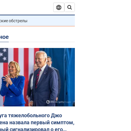
ские обстрелы
ное
уга тяжелобольного Джо
ена назвала первый симптом,
рый сигнализировал о его