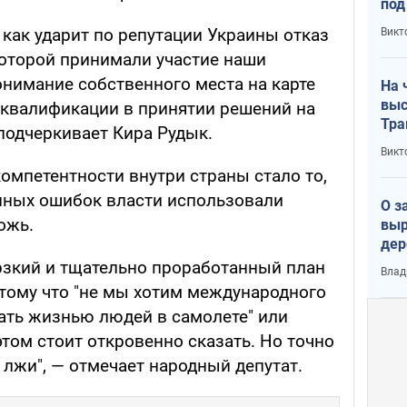
под
кри
, как ударит по репутации Украины отказ
Викт
лог
которой принимали участие наши
онимание собственного места на карте
На 
выс
 квалификации в принятии решений на
Тра
подчеркивает Кира Рудык.
Викт
омпетентности внутри страны стало то,
нных ошибок власти использовали
О з
ожь.
выр
дер
что
ерзкий и тщательно проработанный план
Влад
Тер
отому что "не мы хотим международного
вать жизнью людей в самолете" или
этом стоит откровенно сказать. Но точно
лжи", — отмечает народный депутат.