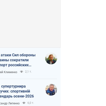
 атаки Сил обороны
аины сократили
порт российских
тепродуктов
2,1 т.
ей Клименко
 супертурнира
учих: спортивній
ендарь осени-2026
6,0 т.
сандр Липенко