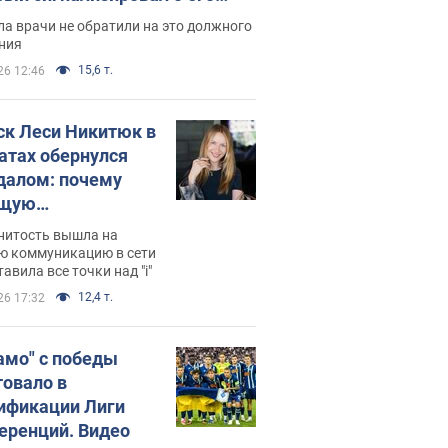
ессивном" раке
а врачи не обратили на это должного
ния
15,6 т.
26 12:46
ск Леси Никитюк в
атах обернулся
далом: почему
ущую
раведливо
нитость вышла на
йтили
ю коммуникацию в сети
тавила все точки над "i"
12,4 т.
26 17:32
амо" с победы
товало в
ификации Лиги
еренций. Видео