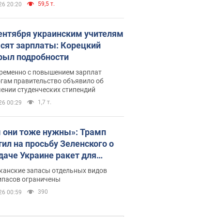
59,5 т.
26 20:20
сентября украинским учителям
сят зарплаты: Корецкий
рыл подробности
ременно с повышением зарплат
огам правительство объявило об
ении студенческих стипендий
1,7 т.
26 00:29
 они тоже нужны»: Трамп
тил на просьбу Зеленского о
даче Украине ракет для
ot
канские запасы отдельных видов
ипасов ограничены
390
26 00:59