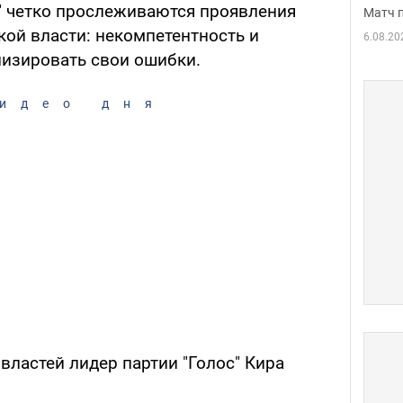
а" четко прослеживаются проявления
Матч 
кой власти: некомпетентность и
6.08.20
лизировать свои ошибки.
идео дня
властей лидер партии "Голос" Кира