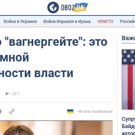
Война в Украине
Война Израиля и Ирана
VENETO
Россий
Важ
 "вагнергейте": это
емной
ности власти
1,0 т.
Читати українською
Супр
Байд
кото