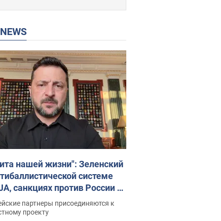
P NEWS
ита нашей жизни": Зеленский
нтибаллистической системе
JA, санкциях против России и
ержке аграриев. Видео
ейские партнеры присоединяются к
стному проекту