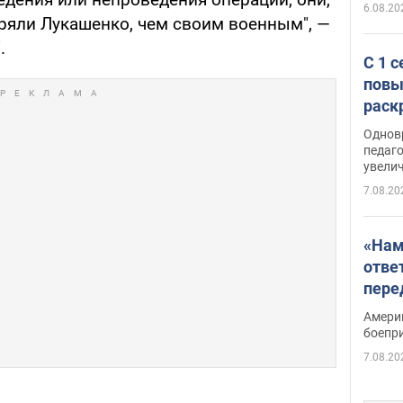
6.08.20
еряли Лукашенко, чем своим военным", —
.
С 1 
повы
раск
Однов
педаг
увелич
7.08.20
«Нам
отве
пере
Patri
Амери
боепр
7.08.20