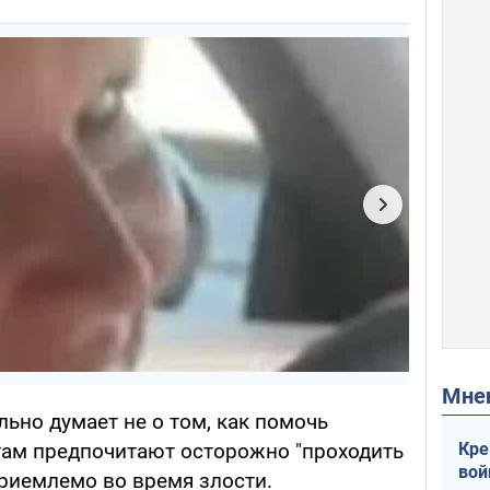
Мн
ьно думает не о том, как помочь
Кре
 там предпочитают осторожно "проходить
вой
приемлемо во время злости.