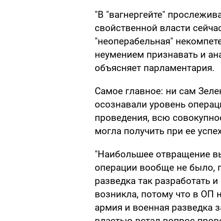
"В "вагнергейте" прослежи
свойственной власти сейчас
"неоперабельная" некомпет
неумением признавать и ан
объясняет парламентария.
Самое главное: ни сам Зеле
осознавали уровень операц
проведения, всю совокупно
могла получить при ее успех
"Наибольшее отвращение вы
операции вообще не было, 
разведка так разработать и
возникла, потому что в ОП 
армия и военная разведка з
властью встал вопрос пров