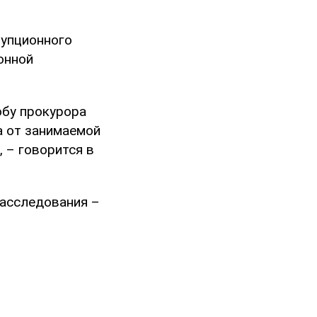
рупционного
онной
обу прокурора
а от занимаемой
 – говорится в
расследования –