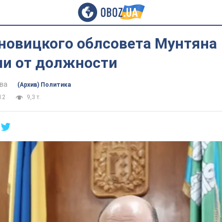
рновицкого облсовета Мунтяна
ли от должности
ва
(Архив) Политика
12
9,3 т.