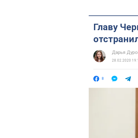
Главу Че
отстрани
Дарья Дуро
28.02.2020 19:
8