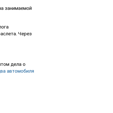
на занимаемой
лога
аслета. Через
нтом дела о
два автомобиля