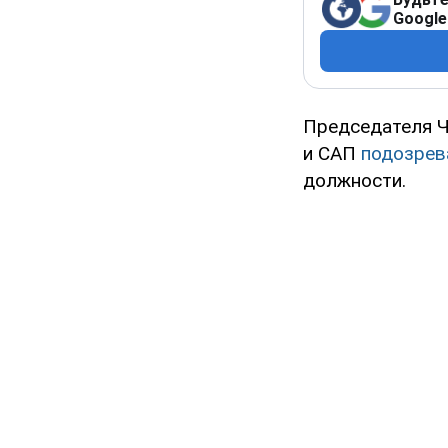
Google
Председателя Ч
и САП
подозрев
должности.