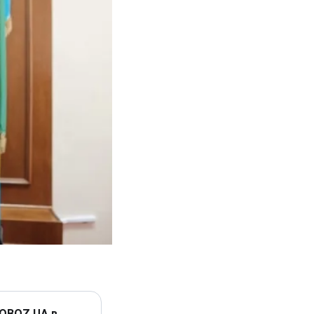
 OBOZ.UA в