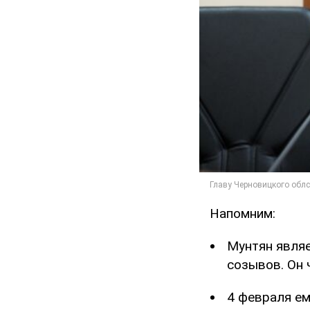
Напомним:
Мунтян являе
созывов. Он 
4 февраля е