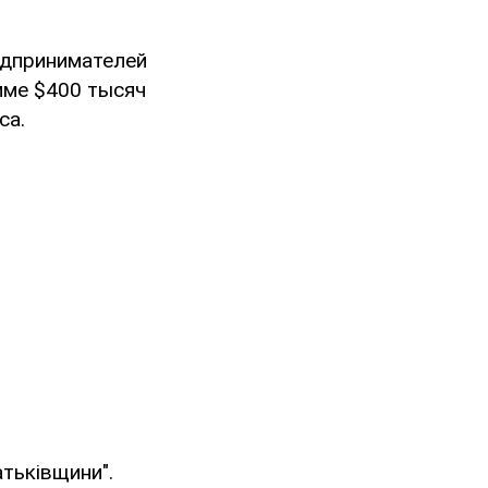
едпринимателей
мме $400 тысяч
са.
тьківщини".