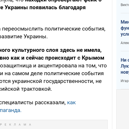
или
Викт
ге Украины появилась благодаря
Тра
Мин
фун
 переосмыслить политические события,
усл
развитие Украины.
вое
Алек
ого культурного слоя здесь не имела,
авно как и сейчас происходит с Крымом
Ни 
возащитница и акцентировала на том, что
Лук
нов
 и на самом деле политические события
тся украинской государственности, не
Игар
сийской трактовкой.
специалисты рассказали,
как
паганда.