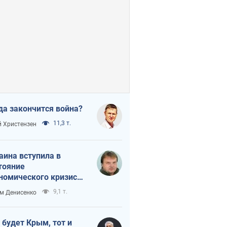
да закончится война?
11,3 т.
 Христензен
аина вступила в
тояние
номического кризиса.
ь ли свет в конце
9,1 т.
м Денисенко
неля?
 будет Крым, тот и