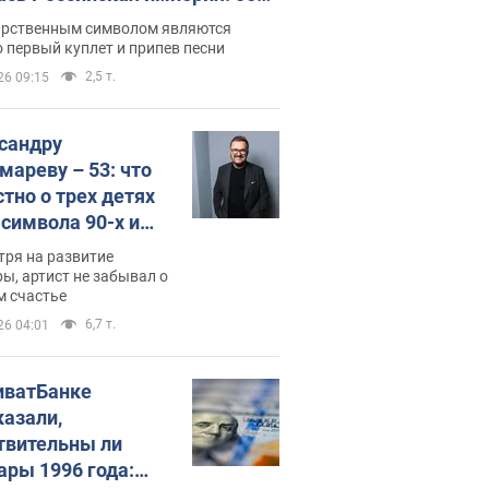
 не рассказывают в школе
арственным символом являются
 первый куплет и припев песни
2,5 т.
26 09:15
сандру
мареву – 53: что
стно о трех детях
-символа 90-х и
они выглядят
тря на развитие
ы, артист не забывал о
м счастье
6,7 т.
26 04:01
иватБанке
казали,
твительны ли
ары 1996 года: