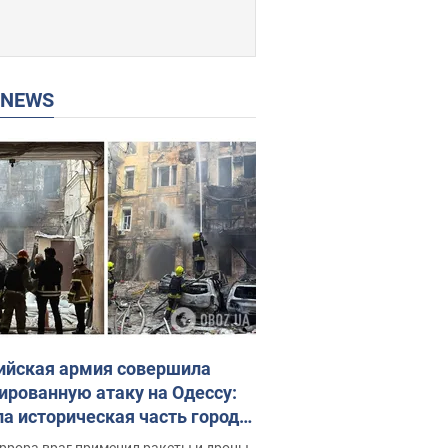
P NEWS
ийская армия совершила
ированную атаку на Одессу:
ла историческая часть города,
 пострадавшие. Фото и видео
ррора враг применил ракеты и дроны