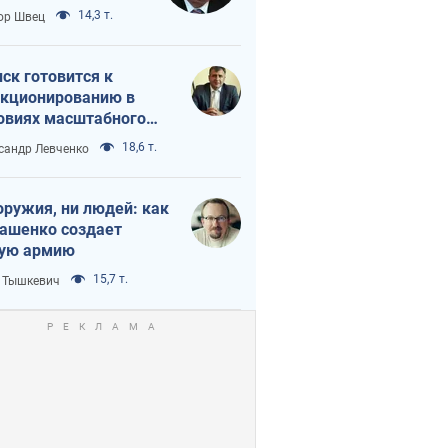
 тайный план
14,3 т.
ор Швец
мпа и Путина?
ск готовится к
кционированию в
овиях масштабного
нного кризиса
18,6 т.
сандр Левченко
оружия, ни людей: как
ашенко создает
ую армию
15,7 т.
 Тышкевич