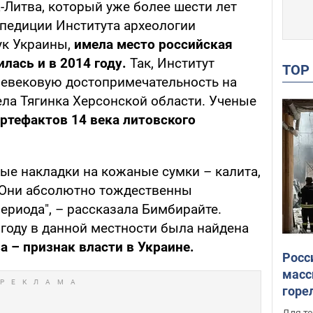
-Литва, который уже более шести лет
педиции Института археологии
к Украины,
имела место российская
лась и в 2014 году.
Так, Институт
TO
невековую достопримечательность на
ла Тягинка Херсонской области. Ученые
ртефактов 14 века литовского
ые накладки на кожаные сумки – калита,
 Они абсолютно тождественны
ериода", – рассказала Бимбирайте.
1 году в данной местности была найдена
а – признак власти в Украине.
Росс
масс
горе
есть
Для те