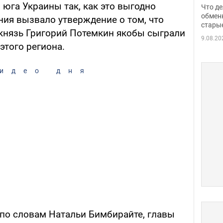
прин
юга Украины так, как это выгодно
Что де
обме
обмен
ния вызвало утверждение о том, что
стары
таки
 князь Григорий Потемкин якобы сыграли
9.08.20
этого региона.
идео дня
 по словам Натальи Бимбирайте, главы