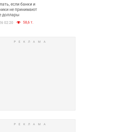
имают ли
лать, если банки и
нники и банки
ники не принимают
е доллары
е купюры
58,6 т.
26 02:20