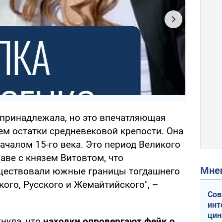
 принадлежала, но это впечатляющая
ем остатки средневековой крепости. Она
началом 15-го века. Это период Великого
аве с князем Витовтом, что
Мн
уществовали южные границы тогдашнего
ого, Русского и Жемайтийского", –
Сов
инт
цин
нула, что
находки опровергают фейк о