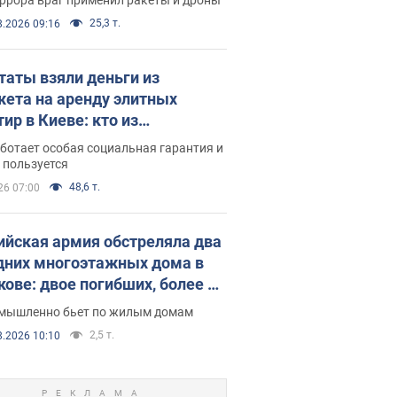
25,3 т.
8.2026 09:16
таты взяли деньги из
ета на аренду элитных
ир в Киеве: кто из
аментариев просил средства
ботает особая социальная гарантия и
е поселился
 пользуется
48,6 т.
26 07:00
ийская армия обстреляла два
дних многоэтажных дома в
кове: двое погибших, более 20
радавших
умышленно бьет по жилым домам
2,5 т.
8.2026 10:10