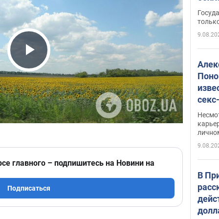
этом
Госуд
только
9.08.20
Play Video
Алек
Поно
изве
секс
как 
Несмо
карьер
лично
9.08.20
рсе главного – подпишитесь на Новини на
В Пр
расс
Подписаться
дейс
долл