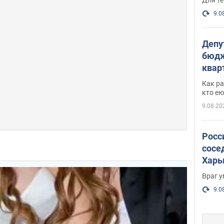
9.0
Депу
бюдж
кварт
парл
Как ра
и гд
кто ею
9.08.20
Росс
сосе
Харь
пост
Враг 
9.0