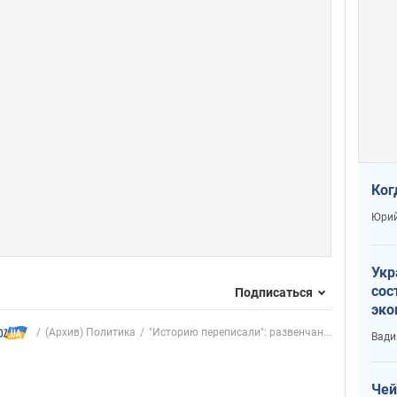
Ког
Юрий
Укр
сос
Подписаться
эко
Ест
(Архив) Политика
"Историю переписали": развенчан...
Вади
тун
Чей