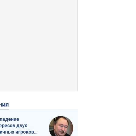
ения
падение
ересов двух
ичных игроков