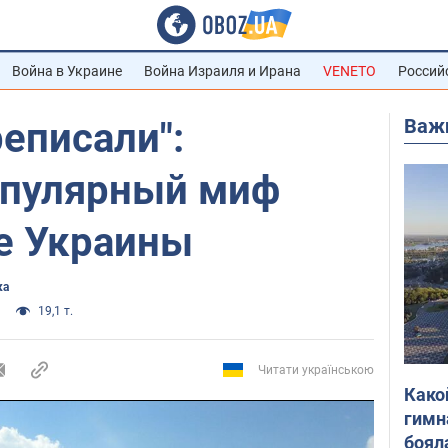
Война в Украине
Война Израиля и Ирана
VENETO
Россий
Важ
еписали":
опулярный миф
ге Украины
ка
19,1 т.
Читати українською
Како
гимн
боял