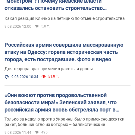
"монстром"? Почему киевские власти
отказались остановить строительство
небоскреба "московского верующего"
Какая реакция Кличко на петицию по отмене строительства
5,0 т.
9.08.2026 12:00
Российская армия совершила массированную
атаку на Одессу: горела историческая часть
города, есть пострадавшие. Фото и видео
Для террора враг применил ракеты и дроны
51,9 т.
9.08.2026 10:34
«Они воюют против продовольственной
безопасности мира!» Зеленский заявил, что
российская армия вновь обстреляла порт в
Одессе
Только за неделю против Украины было применено десятки
ракет, большинство из которых – баллистические
495
9.08.2026 11:44