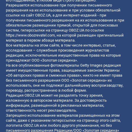
его поддоменах, в любом виде строго запрещено.
Разрешается использование при получении письменного
разрешения на их использование и при условии обязательной
ссылки на сайт OBOZ.UA, а для интернет-изданий - при
получении письменного разрешения на их использование и при
обязательном размещении прямой, открытой для поисковых
систем, гиперссылки на страницу OBOZ.UA по ссылке
https://www.obozrevatel.com
, на которой размещен оригинальный
материал в первом абзаце материала.
Все материалы на этом сайте, в том числе интервью, статьи,
исследования – служебные произведения журналистов
редакции, исключительные имущественные права на которые
принадлежат ООО «Золотая середина».
На все опубликованные фотоматериалы Getty Images редакция
имеет имущественные права, защищаемые законом Украины
«Об авторских правах и смежных правах», никто не имеет права
без письменного разрешения ООО «Золотая середина» их
использовать, они не подлежат дальнейшему воспроизводству,
переводу, распространению в любой форме.
Редакция OBOZ.UA может не разделять точку зрения,
изложенную в авторском материале. За достоверность
информации, размещенной в рекламных материалах,
ответственность несет рекламодатель.
Запрещено использование материалов размещенных на этом
сайте, даже с указанием гиперссылки на страницу этого сайта,
логотипа OBOZ.UA или любого другого упоминания, но без
письменного разрешения Редакции/ООО «Золотая середина»