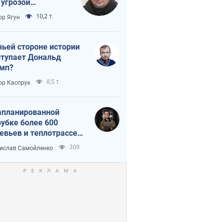
 угрозой
тическая
10,2 т.
ор Ягун
истика
чьей стороне истории
тупает Дональд
мп?
8,5 т.
ор Каспрук
апланированной
убке более 600
евьев и теплотрассе:
 происходит на
309
ислав Самойленко
емках в Киеве