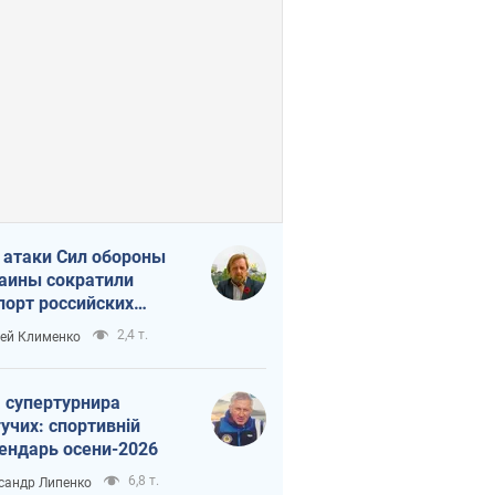
 атаки Сил обороны
аины сократили
порт российских
тепродуктов
2,4 т.
ей Клименко
 супертурнира
учих: спортивній
ендарь осени-2026
6,8 т.
сандр Липенко