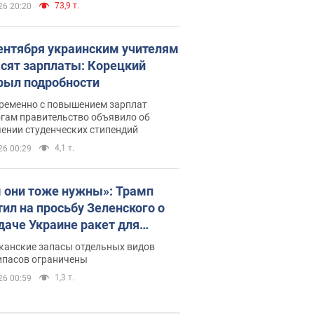
73,9 т.
26 20:20
сентября украинским учителям
сят зарплаты: Корецкий
рыл подробности
ременно с повышением зарплат
огам правительство объявило об
ении студенческих стипендий
4,1 т.
26 00:29
 они тоже нужны»: Трамп
тил на просьбу Зеленского о
даче Украине ракет для
ot
канские запасы отдельных видов
ипасов ограничены
1,3 т.
26 00:59