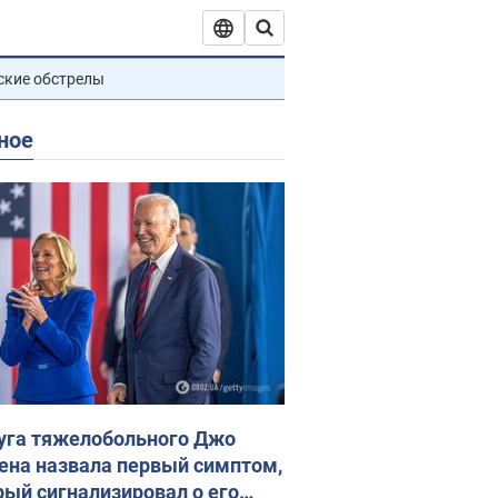
ские обстрелы
ное
уга тяжелобольного Джо
ена назвала первый симптом,
рый сигнализировал о его