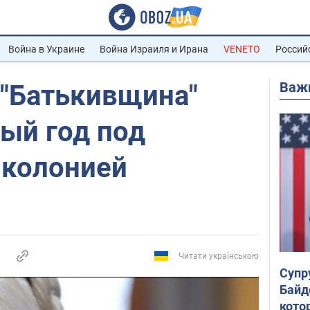
Война в Украине
Война Израиля и Ирана
VENETO
Россий
Важ
 "Батькивщина"
ый год под
 колонией
Читати українською
Супр
Байд
кото