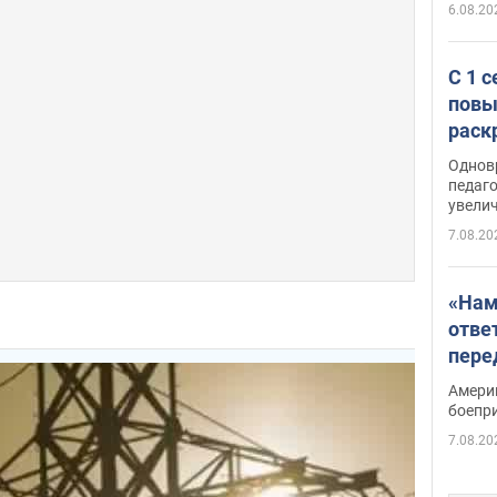
6.08.20
С 1 
повы
раск
Однов
педаг
увелич
7.08.20
«Нам
отве
пере
Patri
Амери
боепр
7.08.20