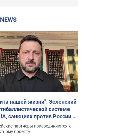
P NEWS
ита нашей жизни": Зеленский
нтибаллистической системе
JA, санкциях против России и
ержке аграриев. Видео
ейские партнеры присоединяются к
стному проекту