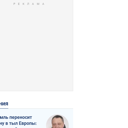
ения
мль переносит
ну в тыл Европы: