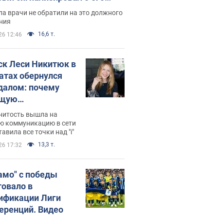
ессивном" раке
а врачи не обратили на это должного
ния
16,6 т.
26 12:46
ск Леси Никитюк в
атах обернулся
далом: почему
ущую
раведливо
нитость вышла на
йтили
ю коммуникацию в сети
тавила все точки над "i"
13,3 т.
26 17:32
амо" с победы
товало в
ификации Лиги
еренций. Видео