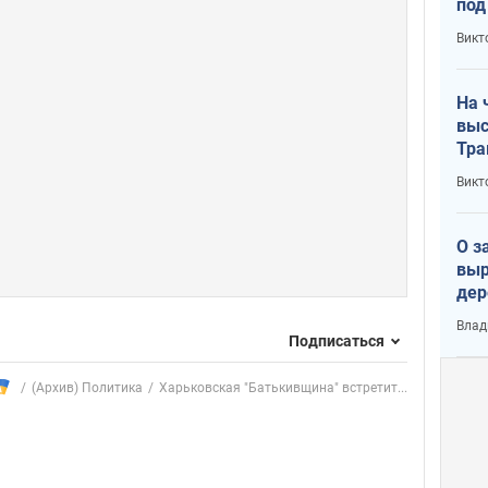
под
кри
Викт
лог
На 
выс
Тра
Викт
О з
выр
дер
что
Влад
Тер
Подписаться
(Архив) Политика
Харьковская "Батькивщина" встретит...