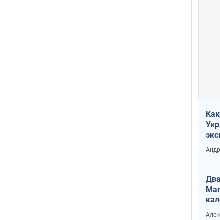
Как
Укр
экс
неф
Андр
Два
Маг
кал
Алек