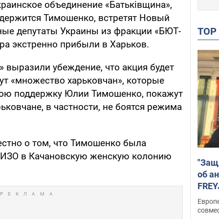
краинское объединение «Батьківщина»,
содержится Тимошенко, встретят Новый
TO
ные депутаты Украины из фракции «БЮТ-
ра экстренно прибыли в Харьков.
» выразили убеждение, что акция будет
дут «множество харьковчан», которые
вою поддержку Юлии Тимошенко, покажут
рьковчане, в частности, не боятся режима
естно о том, что Тимошенко была
 СИЗО в Качановскую женскую колонию
"Защ
об а
FREY
подд
Европ
совме