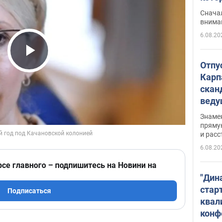
"агр
Сначал
внима
6.08.20
Play Video
Отпу
Карп
скан
вед
несп
Знаме
захе
пряму
и расс
6.08.20
рсе главного – подпишитесь на Новини на
"Дин
стар
Подписаться
квал
конф