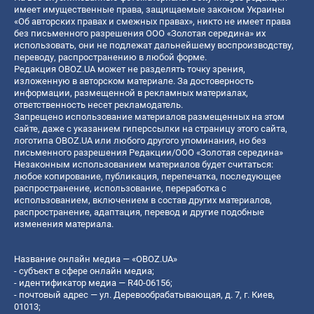
имеет имущественные права, защищаемые законом Украины
«Об авторских правах и смежных правах», никто не имеет права
без письменного разрешения ООО «Золотая середина» их
использовать, они не подлежат дальнейшему воспроизводству,
переводу, распространению в любой форме.
Редакция OBOZ.UA может не разделять точку зрения,
изложенную в авторском материале. За достоверность
информации, размещенной в рекламных материалах,
ответственность несет рекламодатель.
Запрещено использование материалов размещенных на этом
сайте, даже с указанием гиперссылки на страницу этого сайта,
логотипа OBOZ.UA или любого другого упоминания, но без
письменного разрешения Редакции/ООО «Золотая середина»
Незаконным использованием материалов будет считаться:
любое копирование, публикация, перепечатка, последующее
распространение, использование, переработка с
использованием, включением в состав других материалов,
распространение, адаптация, перевод и другие подобные
изменения материала.
Название онлайн медиа — «OBOZ.UA»
- субъект в сфере онлайн медиа;
- идентификатор медиа — R40-06156;
- почтовый адрес — ул. Деревообрабатывающая, д. 7, г. Киев,
01013;