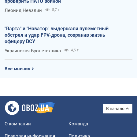
проверить НАТО войной
Леонид Невзлин
5,7 т.
"Варта" и "Новатор" выдержали пулеметный
обстрел и удар FPV-дрона, сохранив жизнь
офицеру ВСУ
Украинская Бронетехника
4,5 т.
Все мнения
В начало
О компании
Команда
Правовая информация
Политика