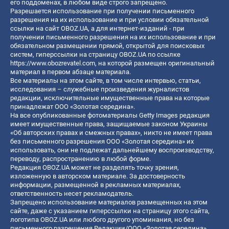
его поддоменах, в любом виде строго запрещено.
Разрешается использование при получении письменного
разрешения на их использование и при условии обязательной
ссылки на сайт OBOZ.UA, а для интернет-изданий - при
получении письменного разрешения на их использование и при
обязательном размещении прямой, открытой для поисковых
систем, гиперссылки на страницу OBOZ.UA по ссылке
https://www.obozrevatel.com
, на которой размещен оригинальный
материал в первом абзаце материала.
Все материалы на этом сайте, в том числе интервью, статьи,
исследования – служебные произведения журналистов
редакции, исключительные имущественные права на которые
принадлежат ООО «Золотая середина».
На все опубликованные фотоматериалы Getty Images редакция
имеет имущественные права, защищаемые законом Украины
«Об авторских правах и смежных правах», никто не имеет права
без письменного разрешения ООО «Золотая середина» их
использовать, они не подлежат дальнейшему воспроизводству,
переводу, распространению в любой форме.
Редакция OBOZ.UA может не разделять точку зрения,
изложенную в авторском материале. За достоверность
информации, размещенной в рекламных материалах,
ответственность несет рекламодатель.
Запрещено использование материалов размещенных на этом
сайте, даже с указанием гиперссылки на страницу этого сайта,
логотипа OBOZ.UA или любого другого упоминания, но без
письменного разрешения Редакции/ООО «Золотая середина»