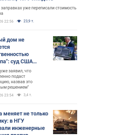
 заправках уже переписали стоимость
ва
23,9 т.
26 22:56
ый дом не
ется
твенностью
па": суд США
становил
уже заявил, что
ительство
ленно подаст
цию, назвав это
ного зала
ным решением"
мостью 400 млн
3,4 т.
26 23:54
аров
а меняет не только
ику: в НГУ
зали инженерные