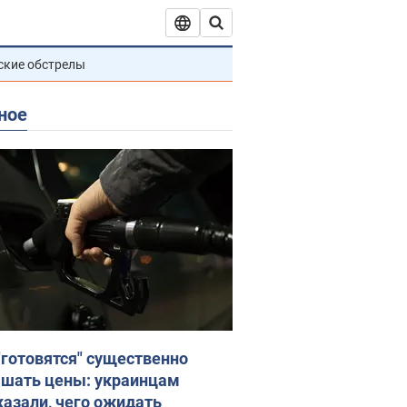
ские обстрелы
ное
"готовятся" существенно
шать цены: украинцам
казали, чего ожидать