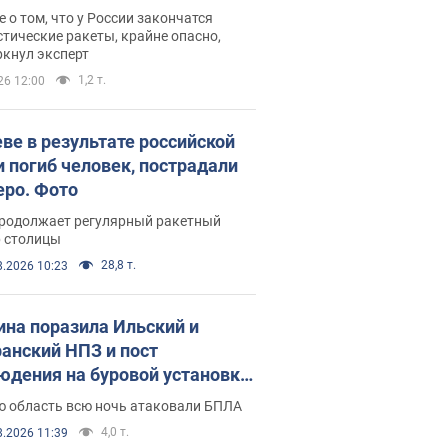
ине? Интервью с Мельником
 о том, что у России закончатся
тические ракеты, крайне опасно,
ркнул эксперт
1,2 т.
26 12:00
еве в результате российской
и погиб человек, пострадали
еро. Фото
продолжает регулярный ракетный
р столицы
28,8 т.
8.2026 10:23
ина поразила Ильский и
анский НПЗ и пост
юдения на буровой установке
аш": Генштаб раскрыл детали.
ю область всю ночь атаковали БПЛА
 и видео
4,0 т.
8.2026 11:39