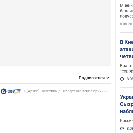
Укра
Мнение
баллис
подче
8.08.20
В Ки
атак
четв
Враг 
терро
Подписаться
8.0
(Архив) Политика
Эксперт объяснил причины...
Укра
Сызр
набл
"Сив
Росси
Фото
8.0