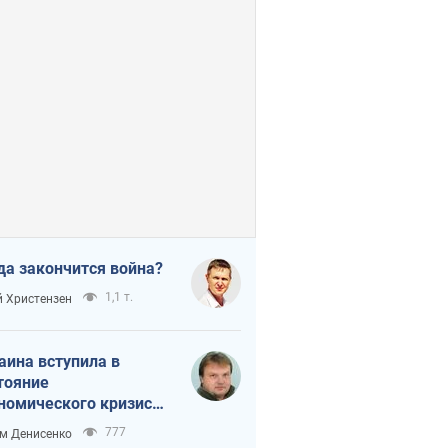
да закончится война?
1,1 т.
 Христензен
аина вступила в
тояние
номического кризиса.
ь ли свет в конце
777
м Денисенко
неля?