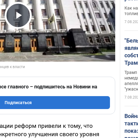
Как на
топли
7.08.20
Play Video
"Бел
явля
собс
Трам
прио
Трамп 
стро
немед
апелля
баль
рсе главного – подпишитесь на Новини на
"ужас
стои
7.08.20
долл
Подписаться
Войн
такт
ции реформ привели к тому, что
пока
нкретного улучшения своего уровня