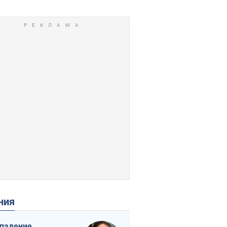
ения
падение