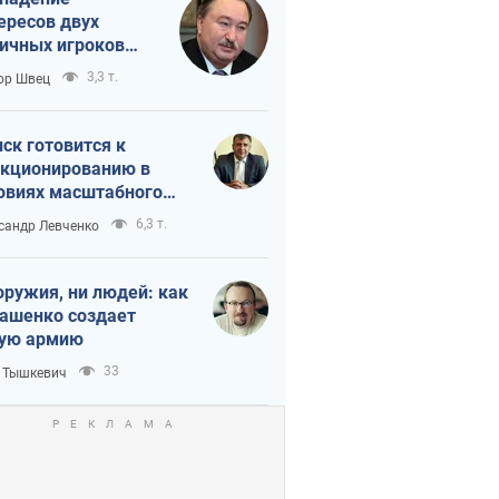
ересов двух
ичных игроков
 тайный план
3,3 т.
ор Швец
мпа и Путина?
ск готовится к
кционированию в
овиях масштабного
нного кризиса
6,3 т.
сандр Левченко
оружия, ни людей: как
ашенко создает
ую армию
33
 Тышкевич