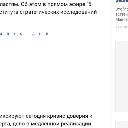
реше
ластям. Об этом в прямом эфире "5
росс
Это "
ститута стратегических исследований
дрон
эстети
Макса
7.08.20
идео дня
иксируют сегодня кризис доверия к
ерта, дело в медленной реализации