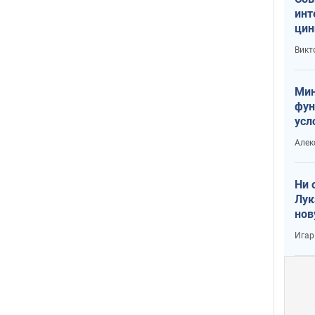
инт
цин
или
Викт
Тра
Мин
фун
усл
вое
Алек
Ни 
Лук
нов
Игар