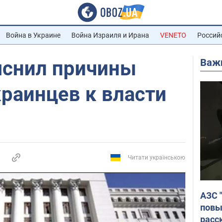
Война в Украине
Война Израиля и Ирана
VENETO
Россий
Важ
яснил причины
раинцев к власти
Читати українською
АЗС 
повы
расс