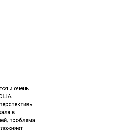
ся и очень
 США.
 перспективы
вала в
ей, проблема
сложняет