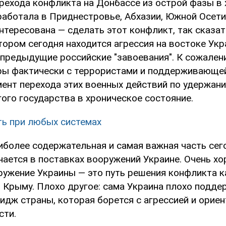
ерехода конфликта на Донбассе из острой фазы в 
работала в Приднестровье, Абхазии, Южной Осетии
нтересована — сделать этот конфликт, так сказат
тором сегодня находится агрессия на востоке Укр
 предыдущие российские "завоевания". К сожалени
ры фактически с террористами и поддерживающей
ент перехода этих военных действий по удержан
ого государства в хроническое состояние.
ть при любых системах
аиболее содержательная и самая важная часть се
чается в поставках вооружений Украине. Очень х
ружение Украины — это путь решения конфликта к
в Крыму. Плохо другое: сама Украина плохо подд
идж страны, которая борется с агрессией и ориен
сти.