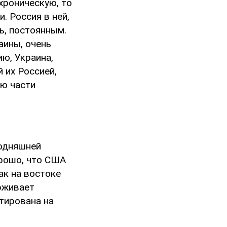
хроническую, то
. Россия в ней,
ь, постоянным.
аины, очень
ю, Украина,
 их Россией,
ию части
годняшней
орошо, что США
ак на востоке
ерживает
тирована на