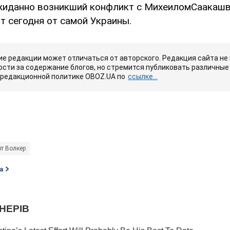
жиданно возникший конфликт с МихеиломСаакашв
т сегодня от самой Украины.
е редакции может отличаться от авторского. Редакция сайта не
сти за содержание блогов, но стремится публиковать различные 
 редакционной политике OBOZ.UA по
ссылке...
рт Волкер
а