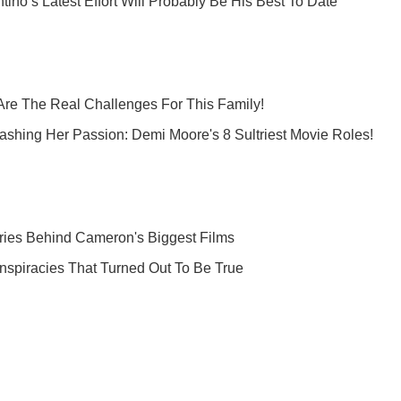
Подпишись на наш Telegram . Присылаем лишь "горящие" новост