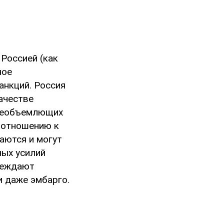
Россией (как
ное
анкций. Россия
ачестве
всеобъемлющих
 отношению к
аются и могут
ных усилий
преждают
и даже эмбарго.