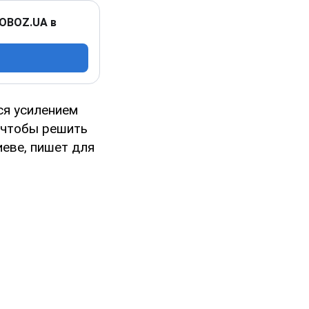
 OBOZ.UA в
ся усилением
 чтобы решить
еве, пишет для