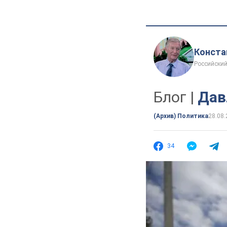
Конста
Российский
Блог |
Дав
(Архив) Политика
28.08.
34