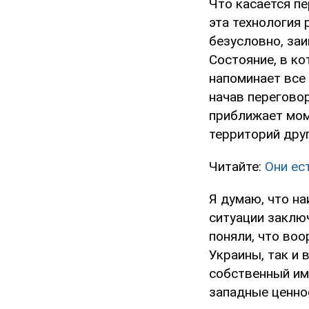
Что касается п
эта технология 
безусловно, заи
Состояние, в ко
напоминает все
начав перегово
приближает мом
территорий друг
Читайте:
Они ес
Я думаю, что н
ситуации заклю
поняли, что воо
Украины, так и 
собственный им
западные ценно