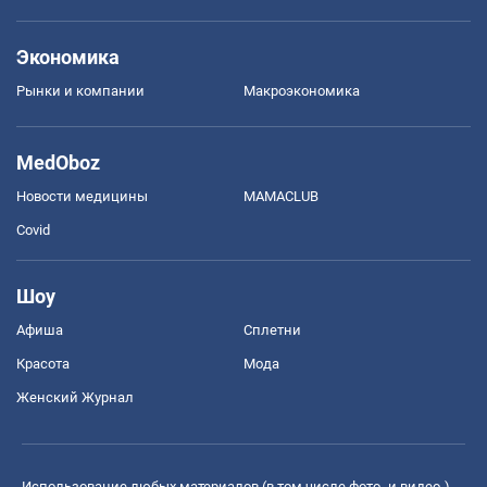
Экономика
Рынки и компании
Mакроэкономика
MedOboz
Новости медицины
MAMACLUB
Covid
Шоу
Афиша
Сплетни
Красота
Мода
Женский Журнал
Использование любых материалов (в том числе фото- и видео-),