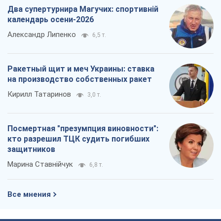
Два супертурнира Магучих: спортивній
календарь осени-2026
Александр Липенко
6,5 т.
Ракетный щит и меч Украины: ставка
на производство собственных ракет
Кирилл Татаринов
3,0 т.
Посмертная "презумпция виновности":
кто разрешил ТЦК судить погибших
защитников
Марина Ставнійчук
6,8 т.
Все мнения