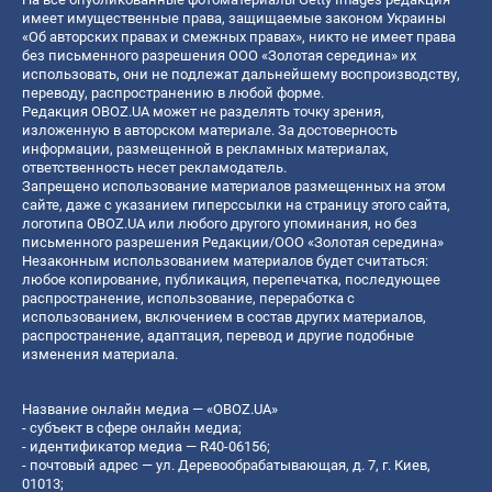
имеет имущественные права, защищаемые законом Украины
«Об авторских правах и смежных правах», никто не имеет права
без письменного разрешения ООО «Золотая середина» их
использовать, они не подлежат дальнейшему воспроизводству,
переводу, распространению в любой форме.
Редакция OBOZ.UA может не разделять точку зрения,
изложенную в авторском материале. За достоверность
информации, размещенной в рекламных материалах,
ответственность несет рекламодатель.
Запрещено использование материалов размещенных на этом
сайте, даже с указанием гиперссылки на страницу этого сайта,
логотипа OBOZ.UA или любого другого упоминания, но без
письменного разрешения Редакции/ООО «Золотая середина»
Незаконным использованием материалов будет считаться:
любое копирование, публикация, перепечатка, последующее
распространение, использование, переработка с
использованием, включением в состав других материалов,
распространение, адаптация, перевод и другие подобные
изменения материала.
Название онлайн медиа — «OBOZ.UA»
- субъект в сфере онлайн медиа;
- идентификатор медиа — R40-06156;
- почтовый адрес — ул. Деревообрабатывающая, д. 7, г. Киев,
01013;