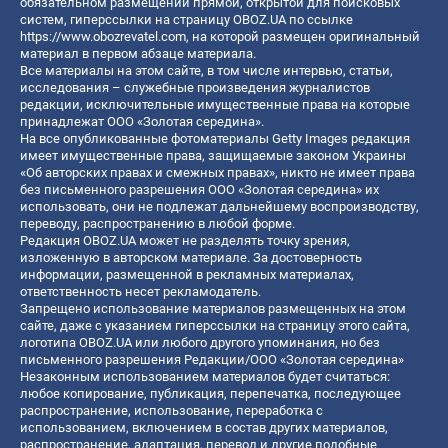
обязательном размещении прямой, открытой для поисковых
систем, гиперссылки на страницу OBOZ.UA по ссылке
https://www.obozrevatel.com
, на которой размещен оригинальный
материал в первом абзаце материала.
Все материалы на этом сайте, в том числе интервью, статьи,
исследования – служебные произведения журналистов
редакции, исключительные имущественные права на которые
принадлежат ООО «Золотая середина».
На все опубликованные фотоматериалы Getty Images редакция
имеет имущественные права, защищаемые законом Украины
«Об авторских правах и смежных правах», никто не имеет права
без письменного разрешения ООО «Золотая середина» их
использовать, они не подлежат дальнейшему воспроизводству,
переводу, распространению в любой форме.
Редакция OBOZ.UA может не разделять точку зрения,
изложенную в авторском материале. За достоверность
информации, размещенной в рекламных материалах,
ответственность несет рекламодатель.
Запрещено использование материалов размещенных на этом
сайте, даже с указанием гиперссылки на страницу этого сайта,
логотипа OBOZ.UA или любого другого упоминания, но без
письменного разрешения Редакции/ООО «Золотая середина»
Незаконным использованием материалов будет считаться:
любое копирование, публикация, перепечатка, последующее
распространение, использование, переработка с
использованием, включением в состав других материалов,
распространение, адаптация, перевод и другие подобные