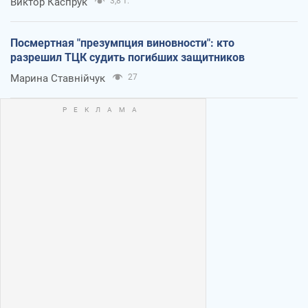
Виктор Каспрук
3,8 т.
Посмертная "презумпция виновности": кто
разрешил ТЦК судить погибших защитников
Марина Ставнійчук
27